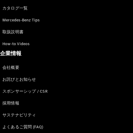
カタログ一覧
Mercedes-Benz Tips
All SUV
EQA
電気
取扱説明書
EQE
電気
SUV
How-to Videos
EQS
電気
企業情報
SUV
Mercedes-
Maybach
電気
会社概要
EQS SUV
GLA
お詫びとお知らせ
GLB
GLC
スポンサーシップ / CSR
GLC Coupé
GLE
採用情報
GLE Coupé
サステナビリティ
GLS
Mercedes-
よくあるご質問 (FAQ)
Maybach