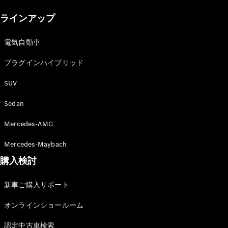
New models
ラインアップ
電気自動車モデル
プラグインハイブリッドモデル
電気自動車
プラグインハイブリッド
Sedan
SUV
Sedan
Mercedes-AMG
All Sedan
Mercedes-Maybach
CLA
購入検討
電気
Sedan
CLA
New
新車ご購入サポート
Sedan
C-Class
オンラインショールーム
Sedan
EQS
電気
認定中古車検索