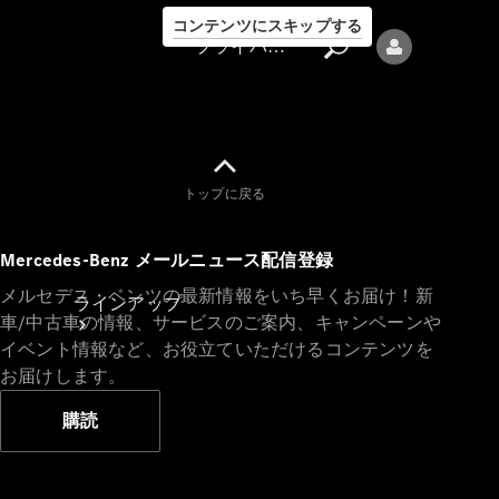
コンテンツにスキップする
プライバシーポリシー
トップに戻る
プライバシ
Mercedes-Benz メールニュース配信登録
ーポリシー
メルセデス・ベンツの最新情報をいち早くお届け！新
ラインアップ
車/中古車の情報、サービスのご案内、キャンペーンや
イベント情報など、お役立ていただけるコンテンツを
お届けします。
購読
Mercedes-Benz