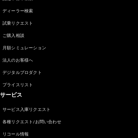
Sedan
E-Class
ディーラー検索
Sedan
S-Class
試乗リクエスト
New
Sedan
S-Class
ご購入相談
Sedan
New
Long
月額シミュレーション
Mercedes-
Maybach
New
法人のお客様へ
S-Class
デジタルプロダクト
試乗リクエ
プライスリスト
スト
サービス
オンライン
ショールー
ム
サービス入庫リクエスト
SUV
各種リクエスト/お問い合わせ
リコール情報