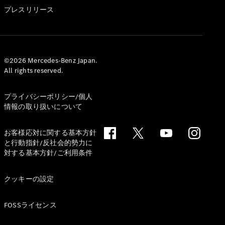
GLS
プレスリリース
G-
電気
Class
G-Class
試乗リクエ
©2026 Mercedes-Benz Japan.
All rights reserved.
スト
オンライン
ショールー
プライバシーポリシー/個人
ム
情報の取り扱いについて
Stationwagon
お客様応対に関する基本方針
と行動指針/反社会的勢力に
対する基本方針/ご利用条件
クッキーの設定
All
Stationwagon
FOSSライセンス
CLA
Shooting
New
電気