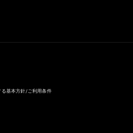
GLS
G-
電気
Class
G-Class
試乗リクエ
スト
オンライン
ショールー
ム
Stationwagon
する基本方針/ご利用条件
All
Stationwagon
CLA
Shooting
New
電気