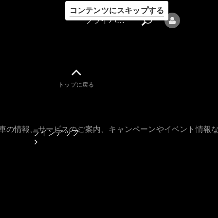
コンテンツにスキップする
プライバシーポリシー
トップに戻る
プライバシ
ーポリシー
古車の情報、サービスのご案内、キャンペーンやイベント情報
ラインアップ
Mercedes-Benz