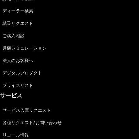
Sedan
E-Class
ディーラー検索
Sedan
S-Class
試乗リクエスト
New
Sedan
S-Class
ご購入相談
Sedan
New
Long
月額シミュレーション
Mercedes-
Maybach
New
法人のお客様へ
S-Class
デジタルプロダクト
試乗リクエ
プライスリスト
スト
サービス
オンライン
ショールー
ム
サービス入庫リクエスト
SUV
各種リクエスト/お問い合わせ
リコール情報