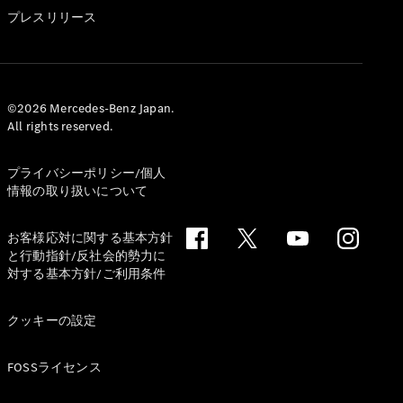
GLS
プレスリリース
G-
電気
Class
G-Class
試乗リクエ
©2026 Mercedes-Benz Japan.
All rights reserved.
スト
オンライン
ショールー
プライバシーポリシー/個人
ム
情報の取り扱いについて
Stationwagon
お客様応対に関する基本方針
と行動指針/反社会的勢力に
対する基本方針/ご利用条件
クッキーの設定
All
Stationwagon
FOSSライセンス
CLA
Shooting
New
電気