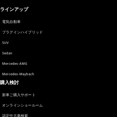
New models
ラインアップ
電気自動車モデル
プラグインハイブリッドモデル
電気自動車
プラグインハイブリッド
Sedan
SUV
Sedan
Mercedes-AMG
All Sedan
Mercedes-Maybach
CLA
購入検討
電気
Sedan
CLA
New
新車ご購入サポート
Sedan
C-Class
オンラインショールーム
Sedan
EQS
電気
認定中古車検索