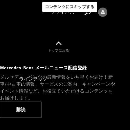
コンテンツにスキップする
プライバシーポリシー
トップに戻る
プライバシ
Mercedes-Benz メールニュース配信登録
ーポリシー
メルセデス・ベンツの最新情報をいち早くお届け！新
ラインアップ
車/中古車の情報、サービスのご案内、キャンペーンや
イベント情報など、お役立ていただけるコンテンツを
お届けします。
購読
Mercedes-Benz