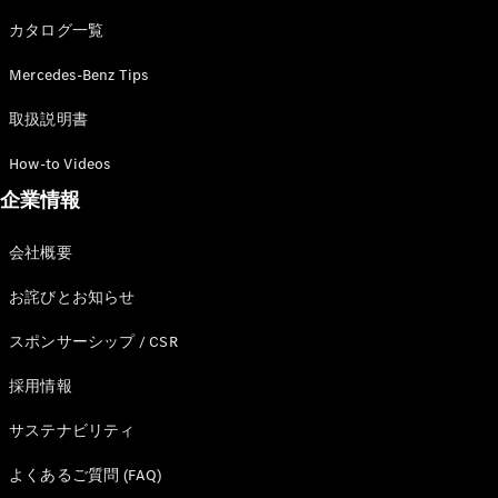
カタログ一覧
Mercedes-Benz Tips
All SUV
EQA
電気
取扱説明書
EQE
電気
SUV
How-to Videos
EQS
電気
企業情報
SUV
Mercedes-
Maybach
電気
会社概要
EQS SUV
GLA
お詫びとお知らせ
GLB
GLC
スポンサーシップ / CSR
GLC Coupé
GLE
採用情報
GLE Coupé
サステナビリティ
GLS
Mercedes-
よくあるご質問 (FAQ)
Maybach