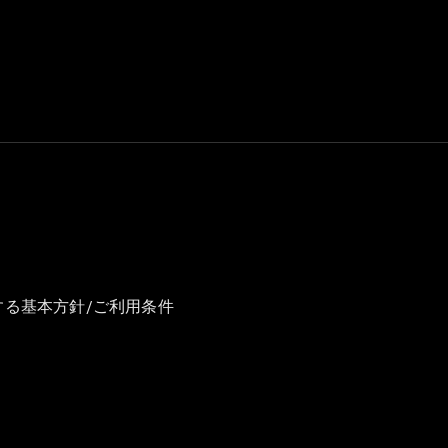
GLS
G-
電気
Class
G-Class
試乗リクエ
スト
オンライン
ショールー
ム
Stationwagon
する基本方針/ご利用条件
All
Stationwagon
CLA
Shooting
New
電気