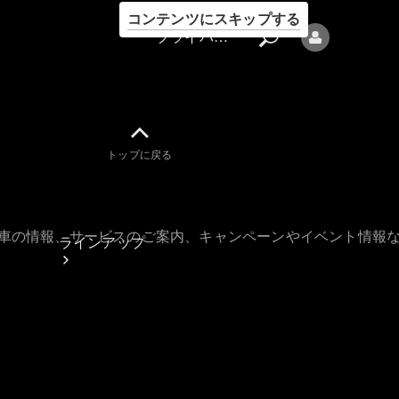
コンテンツにスキップする
プライバシーポリシー
トップに戻る
プライバシ
ーポリシー
古車の情報、サービスのご案内、キャンペーンやイベント情報
ラインアップ
Mercedes-Benz