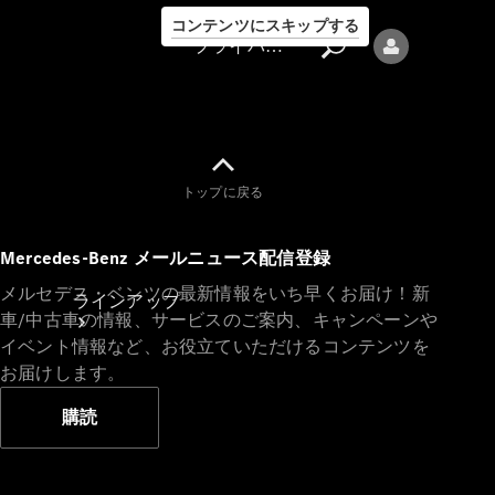
コンテンツにスキップする
プライバシーポリシー
トップに戻る
プライバシ
Mercedes-Benz メールニュース配信登録
ーポリシー
メルセデス・ベンツの最新情報をいち早くお届け！新
ラインアップ
車/中古車の情報、サービスのご案内、キャンペーンや
イベント情報など、お役立ていただけるコンテンツを
お届けします。
購読
Mercedes-Benz