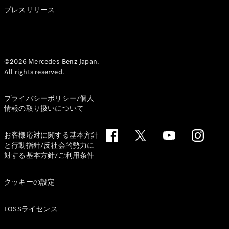
GLS
プレスリリース
G-
電気
Class
G-Class
試乗リクエ
©2026 Mercedes-Benz Japan.
All rights reserved.
スト
オンライン
ショールー
プライバシーポリシー/個人
ム
情報の取り扱いについて
Stationwagon
お客様応対に関する基本方針
と行動指針/反社会的勢力に
対する基本方針/ご利用条件
クッキーの設定
All
Stationwagon
FOSSライセンス
CLA
Shooting
New
電気