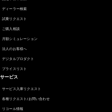
Sedan
E-Class
ディーラー検索
Sedan
S-Class
試乗リクエスト
New
Sedan
S-Class
ご購入相談
Sedan
New
Long
月額シミュレーション
Mercedes-
Maybach
New
法人のお客様へ
S-Class
デジタルプロダクト
試乗リクエ
プライスリスト
スト
サービス
オンライン
ショールー
ム
サービス入庫リクエスト
SUV
各種リクエスト/お問い合わせ
リコール情報