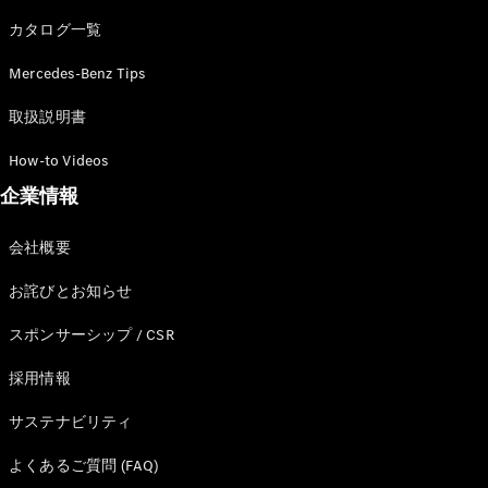
カタログ一覧
Mercedes-Benz Tips
All SUV
EQA
電気
取扱説明書
EQE
電気
SUV
How-to Videos
EQS
電気
企業情報
SUV
Mercedes-
Maybach
電気
会社概要
EQS SUV
GLA
お詫びとお知らせ
GLB
GLC
スポンサーシップ / CSR
GLC Coupé
GLE
採用情報
GLE Coupé
サステナビリティ
GLS
Mercedes-
よくあるご質問 (FAQ)
Maybach