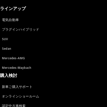
New models
ラインアップ
電気自動車モデル
プラグインハイブリッドモデル
電気自動車
プラグインハイブリッド
Sedan
SUV
Sedan
Mercedes-AMG
All Sedan
Mercedes-Maybach
CLA
購入検討
電気
Sedan
CLA
New
新車ご購入サポート
Sedan
C-Class
オンラインショールーム
Sedan
EQS
電気
認定中古車検索