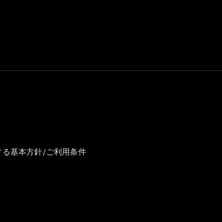
GLS
G-
電気
Class
G-Class
試乗リクエ
スト
オンライン
ショールー
ム
Stationwagon
する基本方針/ご利用条件
All
Stationwagon
CLA
Shooting
New
電気