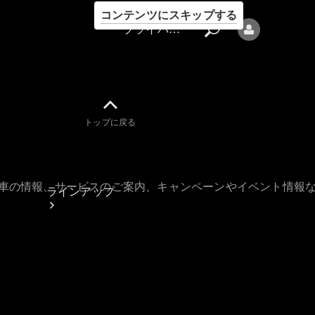
コンテンツにスキップする
プライバシーポリシー
トップに戻る
プライバシ
ーポリシー
古車の情報、サービスのご案内、キャンペーンやイベント情報
ラインアップ
Mercedes-Benz