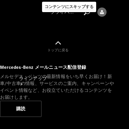
コンテンツにスキップする
プライバシーポリシー
トップに戻る
プライバシ
Mercedes-Benz メールニュース配信登録
ーポリシー
メルセデス・ベンツの最新情報をいち早くお届け！新
ラインアップ
車/中古車の情報、サービスのご案内、キャンペーンや
イベント情報など、お役立ていただけるコンテンツを
お届けします。
購読
Mercedes-Benz