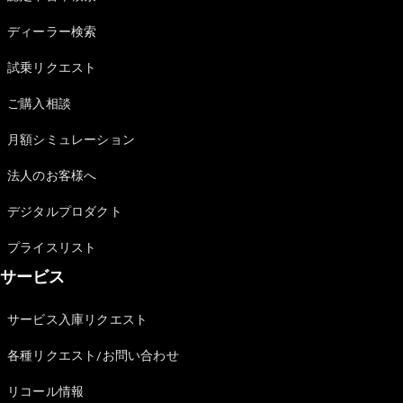
Sedan
E-Class
ディーラー検索
Sedan
S-Class
試乗リクエスト
New
Sedan
S-Class
ご購入相談
Sedan
New
Long
月額シミュレーション
Mercedes-
Maybach
New
法人のお客様へ
S-Class
デジタルプロダクト
試乗リクエ
プライスリスト
スト
サービス
オンライン
ショールー
ム
サービス入庫リクエスト
SUV
各種リクエスト/お問い合わせ
リコール情報