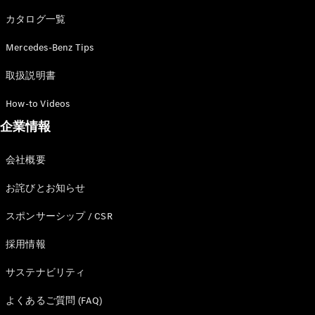
カタログ一覧
Mercedes-Benz Tips
All SUV
EQA
電気
取扱説明書
EQE
電気
SUV
How-to Videos
EQS
電気
企業情報
SUV
Mercedes-
Maybach
電気
会社概要
EQS SUV
GLA
お詫びとお知らせ
GLB
GLC
スポンサーシップ / CSR
GLC Coupé
GLE
採用情報
GLE Coupé
サステナビリティ
GLS
Mercedes-
よくあるご質問 (FAQ)
Maybach