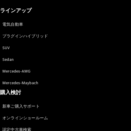
New models
ラインアップ
電気自動車モデル
プラグインハイブリッドモデル
電気自動車
プラグインハイブリッド
Sedan
SUV
Sedan
Mercedes-AMG
All Sedan
Mercedes-Maybach
CLA
購入検討
電気
Sedan
CLA
New
新車ご購入サポート
Sedan
C-Class
オンラインショールーム
Sedan
EQS
電気
認定中古車検索