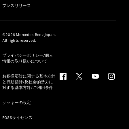
GLS
プレスリリース
G-
電気
Class
G-Class
試乗リクエ
©2026 Mercedes-Benz Japan.
All rights reserved.
スト
オンライン
ショールー
プライバシーポリシー/個人
ム
情報の取り扱いについて
Stationwagon
お客様応対に関する基本方針
と行動指針/反社会的勢力に
対する基本方針/ご利用条件
クッキーの設定
All
Stationwagon
FOSSライセンス
CLA
Shooting
New
電気