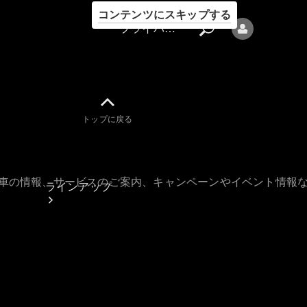
コンテンツにスキップする
プライバシーポリシー
トップに戻る
プライバシ
ーポリシー
古車の情報、サービスのご案内、キャンペーンやイベント情報
ラインアップ
Mercedes-Benz