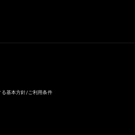
GLS
G-
電気
Class
G-Class
試乗リクエ
スト
オンライン
ショールー
ム
Stationwagon
する基本方針/ご利用条件
All
Stationwagon
CLA
Shooting
New
電気