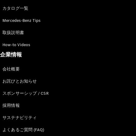
カタログ一覧
Mercedes-Benz Tips
All SUV
EQA
電気
取扱説明書
EQE
電気
SUV
How-to Videos
EQS
電気
企業情報
SUV
Mercedes-
Maybach
電気
会社概要
EQS SUV
GLA
お詫びとお知らせ
GLB
GLC
スポンサーシップ / CSR
GLC Coupé
GLE
採用情報
GLE Coupé
サステナビリティ
GLS
Mercedes-
よくあるご質問 (FAQ)
Maybach