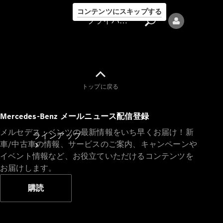
コンテンツにスキップする
プライバシーポリシー
トップに戻る
プライバシ
Mercedes-Benz メールニュース配信登録
ーポリシー
メルセデス・ベンツの最新情報をいち早くお届け！新
ラインアップ
車/中古車の情報、サービスのご案内、キャンペーンや
イベント情報など、お役立ていただけるコンテンツを
お届けします。
購読
Mercedes-Benz