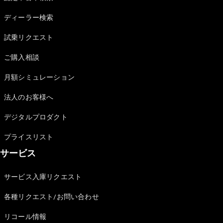
Sedan
E-Class
ディーラー検索
Sedan
S-Class
試乗リクエスト
New
Sedan
S-Class
ご購入相談
Sedan
New
Long
月額シミュレーション
Mercedes-
Maybach
New
法人のお客様へ
S-Class
デジタルプロダクト
試乗リクエ
プライスリスト
スト
サービス
オンライン
ショールー
ム
サービス入庫リクエスト
SUV
各種リクエスト/お問い合わせ
リコール情報