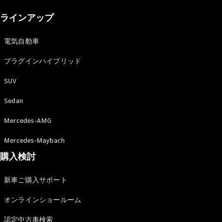
New models
ラインアップ
電気自動車モデル
プラグインハイブリッドモデル
電気自動車
プラグインハイブリッド
Sedan
SUV
Sedan
Mercedes-AMG
All Sedan
Mercedes-Maybach
CLA
購入検討
電気
Sedan
CLA
New
新車ご購入サポート
Sedan
C-Class
オンラインショールーム
Sedan
EQS
電気
認定中古車検索