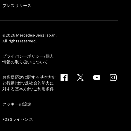
GLS
プレスリリース
G-
電気
Class
G-Class
試乗リクエ
©2026 Mercedes-Benz Japan.
All rights reserved.
スト
オンライン
ショールー
プライバシーポリシー/個人
ム
情報の取り扱いについて
Stationwagon
お客様応対に関する基本方針
と行動指針/反社会的勢力に
対する基本方針/ご利用条件
クッキーの設定
All
Stationwagon
FOSSライセンス
CLA
Shooting
New
電気