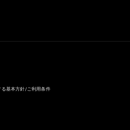
GLS
G-
電気
Class
G-Class
試乗リクエ
スト
オンライン
ショールー
ム
Stationwagon
する基本方針/ご利用条件
All
Stationwagon
CLA
Shooting
New
電気