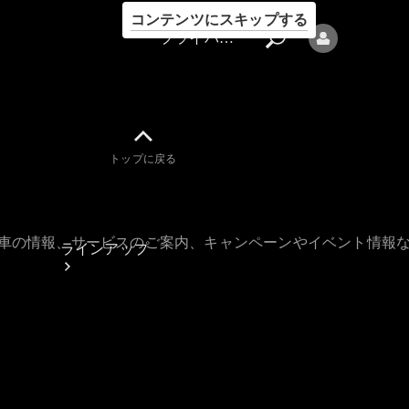
コンテンツにスキップする
プライバシーポリシー
トップに戻る
プライバシ
ーポリシー
古車の情報、サービスのご案内、キャンペーンやイベント情報
ラインアップ
Mercedes-Benz