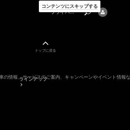
コンテンツにスキップする
プライバシーポリシー
トップに戻る
プライバシ
ーポリシー
古車の情報、サービスのご案内、キャンペーンやイベント情報
ラインアップ
Mercedes-Benz