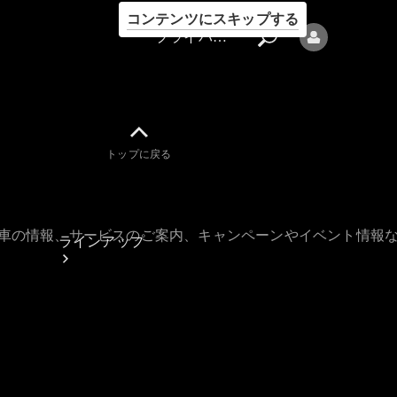
コンテンツにスキップする
プライバシーポリシー
トップに戻る
プライバシ
ーポリシー
古車の情報、サービスのご案内、キャンペーンやイベント情報
ラインアップ
Mercedes-Benz