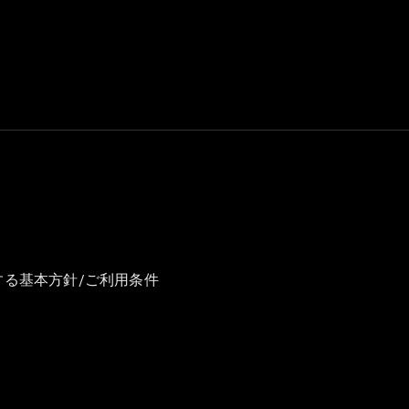
GLS
G-
電気
Class
G-Class
試乗リクエ
スト
オンライン
ショールー
ム
Stationwagon
する基本方針/ご利用条件
All
Stationwagon
CLA
Shooting
New
電気