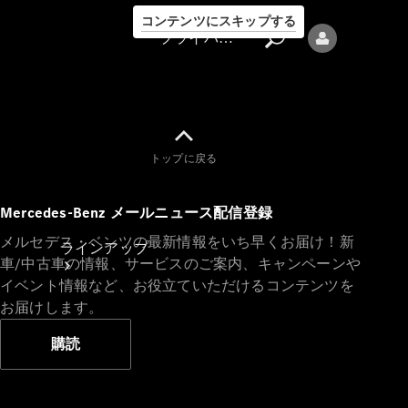
コンテンツにスキップする
プライバシーポリシー
トップに戻る
プライバシ
Mercedes-Benz メールニュース配信登録
ーポリシー
メルセデス・ベンツの最新情報をいち早くお届け！新
ラインアップ
車/中古車の情報、サービスのご案内、キャンペーンや
イベント情報など、お役立ていただけるコンテンツを
お届けします。
購読
Mercedes-Benz