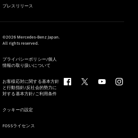
GLS
プレスリリース
G-
電気
Class
G-Class
試乗リクエ
©2026 Mercedes-Benz Japan.
All rights reserved.
スト
オンライン
ショールー
プライバシーポリシー/個人
ム
情報の取り扱いについて
Stationwagon
お客様応対に関する基本方針
と行動指針/反社会的勢力に
対する基本方針/ご利用条件
クッキーの設定
All
Stationwagon
FOSSライセンス
CLA
Shooting
New
電気