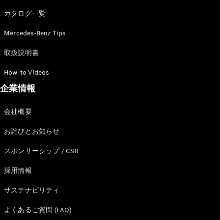
カタログ一覧
Mercedes-Benz Tips
All SUV
EQA
電気
取扱説明書
EQE
電気
SUV
How-to Videos
EQS
電気
企業情報
SUV
Mercedes-
Maybach
電気
会社概要
EQS SUV
GLA
お詫びとお知らせ
GLB
GLC
スポンサーシップ / CSR
GLC Coupé
GLE
採用情報
GLE Coupé
サステナビリティ
GLS
Mercedes-
よくあるご質問 (FAQ)
Maybach