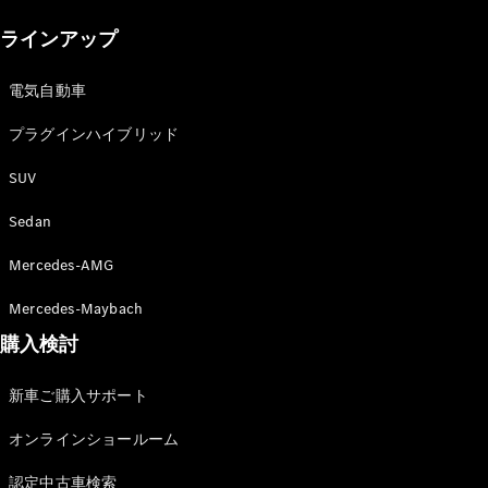
New models
ラインアップ
電気自動車モデル
プラグインハイブリッドモデル
電気自動車
プラグインハイブリッド
Sedan
SUV
Sedan
Mercedes-AMG
All Sedan
Mercedes-Maybach
CLA
購入検討
電気
Sedan
CLA
New
新車ご購入サポート
Sedan
C-Class
オンラインショールーム
Sedan
EQS
電気
認定中古車検索