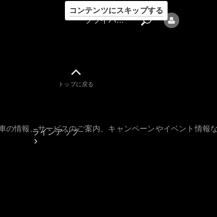
コンテンツにスキップする
プライバシーポリシー
トップに戻る
プライバシ
ーポリシー
古車の情報、サービスのご案内、キャンペーンやイベント情報
ラインアップ
Mercedes-Benz