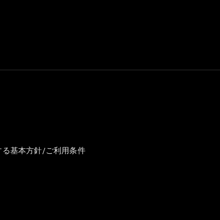
GLS
G-
電気
Class
G-Class
試乗リクエ
スト
オンライン
ショールー
ム
Stationwagon
する基本方針/ご利用条件
All
Stationwagon
CLA
Shooting
New
電気