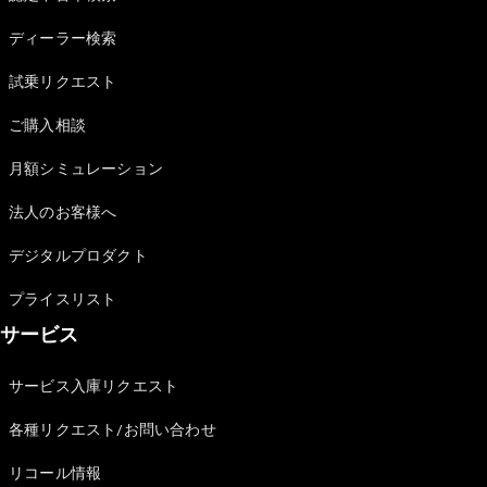
Sedan
E-Class
ディーラー検索
Sedan
S-Class
試乗リクエスト
New
Sedan
S-Class
ご購入相談
Sedan
New
Long
月額シミュレーション
Mercedes-
Maybach
New
法人のお客様へ
S-Class
デジタルプロダクト
試乗リクエ
プライスリスト
スト
サービス
オンライン
ショールー
ム
サービス入庫リクエスト
SUV
各種リクエスト/お問い合わせ
リコール情報