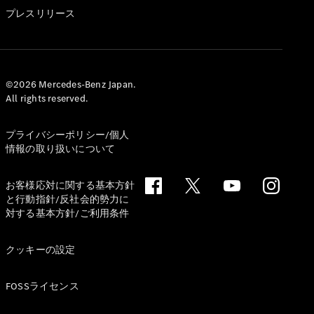
GLS
プレスリリース
G-
電気
Class
G-Class
試乗リクエ
©2026 Mercedes-Benz Japan.
All rights reserved.
スト
オンライン
ショールー
プライバシーポリシー/個人
ム
情報の取り扱いについて
Stationwagon
お客様応対に関する基本方針
と行動指針/反社会的勢力に
対する基本方針/ご利用条件
クッキーの設定
All
Stationwagon
FOSSライセンス
CLA
Shooting
New
電気