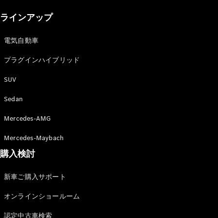
New models
ラインアップ
電気自動車モデル
プラグインハイブリッドモデル
電気自動車
プラグインハイブリッド
Sedan
SUV
Sedan
Mercedes-AMG
All Sedan
Mercedes-Maybach
CLA
購入検討
電気
Sedan
CLA
New
新車ご購入サポート
Sedan
C-Class
オンラインショールーム
Sedan
EQS
電気
認定中古車検索