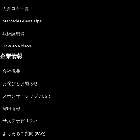
カタログ一覧
Mercedes-Benz Tips
All SUV
EQA
電気
取扱説明書
EQE
電気
SUV
How-to Videos
EQS
電気
企業情報
SUV
Mercedes-
Maybach
電気
会社概要
EQS SUV
GLA
お詫びとお知らせ
GLB
GLC
スポンサーシップ / CSR
GLC Coupé
GLE
採用情報
GLE Coupé
サステナビリティ
GLS
Mercedes-
よくあるご質問 (FAQ)
Maybach