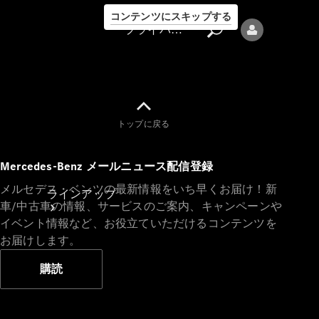
コンテンツにスキップする
プライバシーポリシー
トップに戻る
プライバシ
Mercedes-Benz メールニュース配信登録
ーポリシー
メルセデス・ベンツの最新情報をいち早くお届け！新
ラインアップ
車/中古車の情報、サービスのご案内、キャンペーンや
イベント情報など、お役立ていただけるコンテンツを
お届けします。
購読
Mercedes-Benz