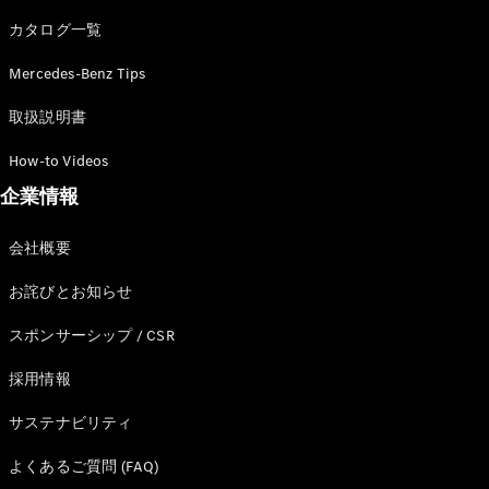
カタログ一覧
Mercedes-Benz Tips
All SUV
EQA
電気
取扱説明書
EQE
電気
SUV
How-to Videos
EQS
電気
企業情報
SUV
Mercedes-
Maybach
電気
会社概要
EQS SUV
GLA
お詫びとお知らせ
GLB
GLC
スポンサーシップ / CSR
GLC Coupé
GLE
採用情報
GLE Coupé
サステナビリティ
GLS
Mercedes-
よくあるご質問 (FAQ)
Maybach