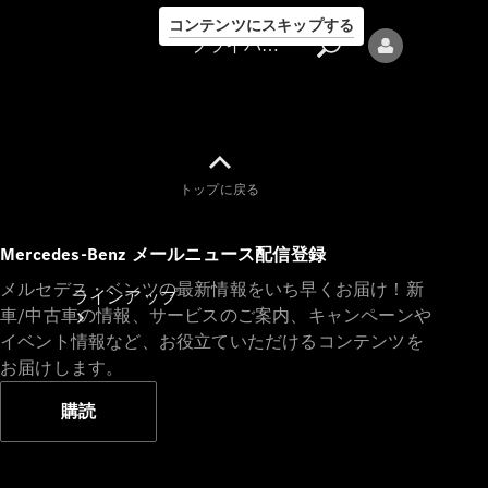
コンテンツにスキップする
プライバシーポリシー
トップに戻る
プライバシ
Mercedes-Benz メールニュース配信登録
ーポリシー
メルセデス・ベンツの最新情報をいち早くお届け！新
ラインアップ
車/中古車の情報、サービスのご案内、キャンペーンや
イベント情報など、お役立ていただけるコンテンツを
お届けします。
購読
Mercedes-Benz