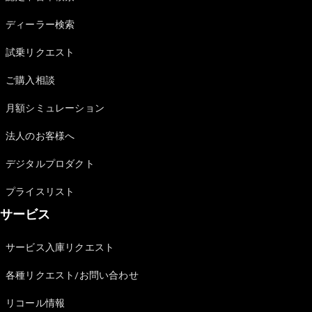
Sedan
E-Class
ディーラー検索
Sedan
S-Class
試乗リクエスト
New
Sedan
S-Class
ご購入相談
Sedan
New
Long
月額シミュレーション
Mercedes-
Maybach
New
法人のお客様へ
S-Class
デジタルプロダクト
試乗リクエ
プライスリスト
スト
サービス
オンライン
ショールー
ム
サービス入庫リクエスト
SUV
各種リクエスト/お問い合わせ
リコール情報