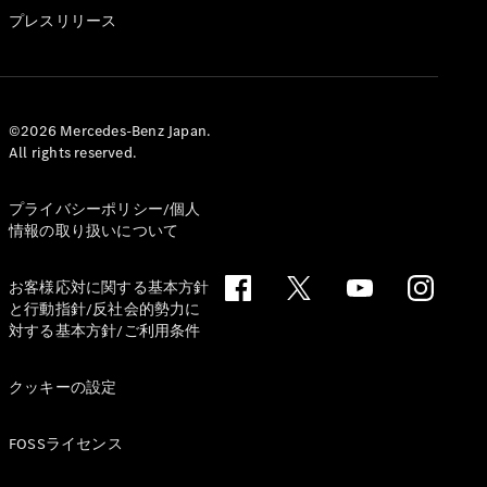
GLS
プレスリリース
G-
電気
Class
G-Class
試乗リクエ
©2026 Mercedes-Benz Japan.
All rights reserved.
スト
オンライン
ショールー
プライバシーポリシー/個人
ム
情報の取り扱いについて
Stationwagon
お客様応対に関する基本方針
と行動指針/反社会的勢力に
対する基本方針/ご利用条件
クッキーの設定
All
Stationwagon
FOSSライセンス
CLA
Shooting
New
電気