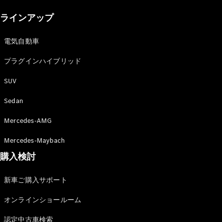
New models
ラインアップ
電気自動車モデル
プラグインハイブリッドモデル
電気自動車
プラグインハイブリッド
Sedan
SUV
Sedan
Mercedes-AMG
All Sedan
Mercedes-Maybach
CLA
購入検討
電気
Sedan
CLA
New
新車ご購入サポート
Sedan
C-Class
オンラインショールーム
Sedan
EQS
電気
認定中古車検索