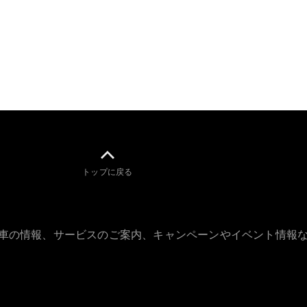
GLS
G-
電気
Class
G-Class
試乗リクエ
スト
オンライン
ショールー
ム
Stationwagon
トップに戻る
古車の情報、サービスのご案内、キャンペーンやイベント情報
All
Stationwagon
CLA
Shooting
New
電気