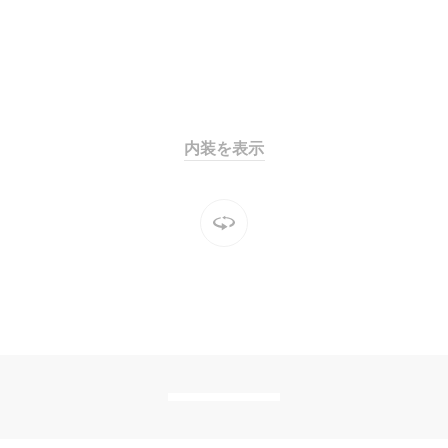
All SUV
EQA
電気
EQE
電気
SUV
内装を表示
EQS
電気
SUV
Mercedes-
Maybach
電気
EQS SUV
GLA
GLB
GLC
GLC Coupé
GLE
GLE Coupé
GLS
Mercedes-
Maybach