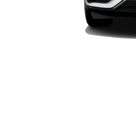
New models
電気自動車モデル
プラグインハイブリッドモデル
Sedan
All Sedan
CLA
電気
Sedan
CLA
New
Sedan
C-Class
Sedan
EQS
電気