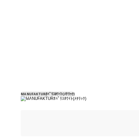
MANUFAKTURｵﾊﾟﾘｽﾎﾜｲﾄ(ﾒﾀﾘｯｸ)