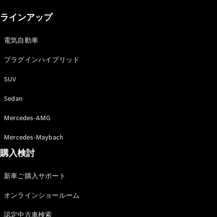
New models
ラインアップ
電気自動車モデル
プラグインハイブリッドモデル
電気自動車
プラグインハイブリッド
Sedan
SUV
Sedan
Mercedes-AMG
All Sedan
Mercedes-Maybach
CLA
購入検討
電気
Sedan
CLA
New
新車ご購入サポート
Sedan
C-Class
オンラインショールーム
Sedan
EQS
電気
認定中古車検索