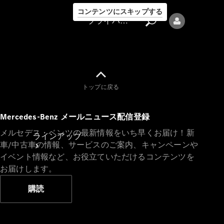
コンテンツにスキップする
プライバシーポリシー
トップに戻る
プライバシ
Mercedes-Benz メールニュース配信登録
ーポリシー
メルセデス・ベンツの最新情報をいち早くお届け！新
ラインアップ
車/中古車の情報、サービスのご案内、キャンペーンや
イベント情報など、お役立ていただけるコンテンツを
お届けします。
購読
Mercedes-Benz