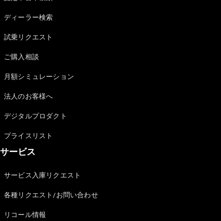
Sedan
E-Class
ディーラー検索
Sedan
S-Class
試乗リクエスト
New
Sedan
S-Class
ご購入相談
Sedan
New
Long
月額シミュレーション
Mercedes-
Maybach
New
法人のお客様へ
S-Class
デジタルプロダクト
試乗リクエ
プライスリスト
スト
サービス
オンライン
ショールー
ム
サービス入庫リクエスト
SUV
各種リクエスト/お問い合わせ
リコール情報