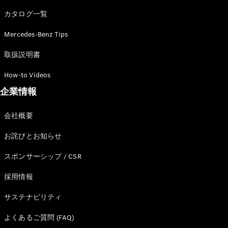
カタログ一覧
Mercedes-Benz Tips
All SUV
EQA
電気
取扱説明書
EQE
電気
SUV
How-to Videos
EQS
電気
企業情報
SUV
Mercedes-
Maybach
電気
会社概要
EQS SUV
GLA
お詫びとお知らせ
GLB
GLC
スポンサーシップ / CSR
GLC Coupé
GLE
採用情報
GLE Coupé
サステナビリティ
GLS
Mercedes-
よくあるご質問 (FAQ)
Maybach