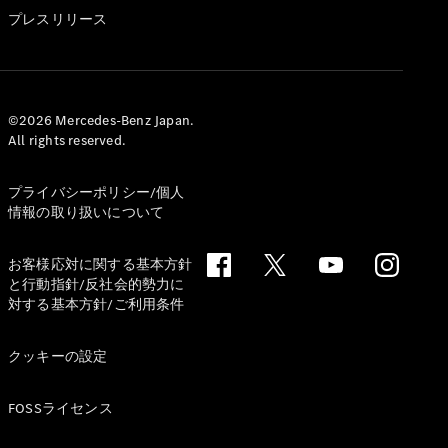
GLS
プレスリリース
G-
電気
Class
G-Class
試乗リクエ
©2026 Mercedes-Benz Japan.
All rights reserved.
スト
オンライン
ショールー
プライバシーポリシー/個人
ム
情報の取り扱いについて
Stationwagon
お客様応対に関する基本方針
と行動指針/反社会的勢力に
対する基本方針/ご利用条件
クッキーの設定
All
Stationwagon
FOSSライセンス
CLA
Shooting
New
電気