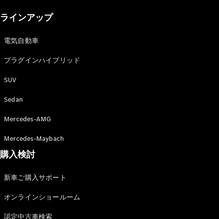
New models
ラインアップ
電気自動車モデル
プラグインハイブリッドモデル
電気自動車
プラグインハイブリッド
Sedan
SUV
Sedan
Mercedes-AMG
All Sedan
Mercedes-Maybach
CLA
購入検討
電気
Sedan
CLA
New
新車ご購入サポート
Sedan
C-Class
オンラインショールーム
Sedan
EQS
電気
認定中古車検索