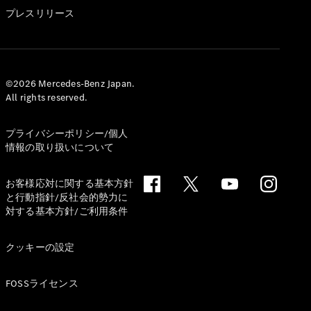
GLS
プレスリリース
G-
電気
Class
G-Class
試乗リクエ
©2026 Mercedes-Benz Japan.
All rights reserved.
スト
オンライン
ショールー
プライバシーポリシー/個人
ム
情報の取り扱いについて
Stationwagon
お客様応対に関する基本方針
と行動指針/反社会的勢力に
対する基本方針/ご利用条件
クッキーの設定
All
Stationwagon
FOSSライセンス
CLA
Shooting
New
電気