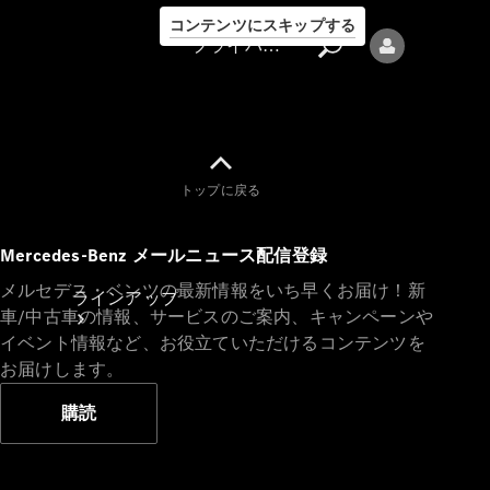
コンテンツにスキップする
プライバシーポリシー
トップに戻る
プライバシ
Mercedes-Benz メールニュース配信登録
ーポリシー
メルセデス・ベンツの最新情報をいち早くお届け！新
ラインアップ
車/中古車の情報、サービスのご案内、キャンペーンや
イベント情報など、お役立ていただけるコンテンツを
お届けします。
購読
Mercedes-Benz