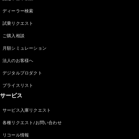
Sedan
E-Class
ディーラー検索
Sedan
S-Class
試乗リクエスト
New
Sedan
S-Class
ご購入相談
Sedan
New
Long
月額シミュレーション
Mercedes-
Maybach
New
法人のお客様へ
S-Class
デジタルプロダクト
試乗リクエ
プライスリスト
スト
サービス
オンライン
ショールー
ム
サービス入庫リクエスト
SUV
各種リクエスト/お問い合わせ
リコール情報