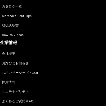
カタログ一覧
Mercedes-Benz Tips
All SUV
EQA
電気
取扱説明書
EQE
電気
SUV
How-to Videos
EQS
電気
企業情報
SUV
Mercedes-
Maybach
電気
会社概要
EQS SUV
GLA
お詫びとお知らせ
GLB
GLC
スポンサーシップ / CSR
GLC Coupé
GLE
採用情報
GLE Coupé
サステナビリティ
GLS
Mercedes-
よくあるご質問 (FAQ)
Maybach