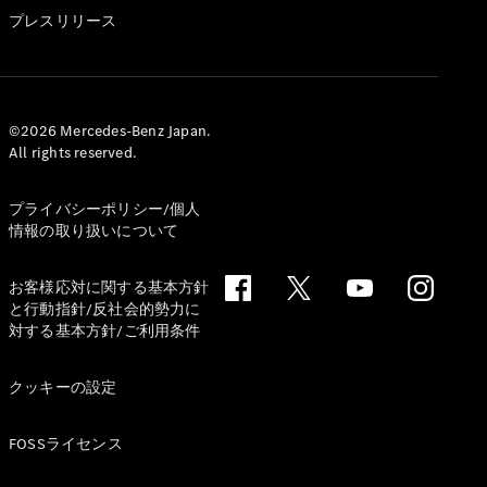
GLS
プレスリリース
G-
電気
Class
G-Class
試乗リクエ
©2026 Mercedes-Benz Japan.
All rights reserved.
スト
オンライン
ショールー
プライバシーポリシー/個人
ム
情報の取り扱いについて
Stationwagon
お客様応対に関する基本方針
と行動指針/反社会的勢力に
対する基本方針/ご利用条件
クッキーの設定
All
Stationwagon
FOSSライセンス
CLA
Shooting
New
電気