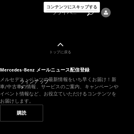
コンテンツにスキップする
プライバシーポリシー
トップに戻る
プライバシ
Mercedes-Benz メールニュース配信登録
ーポリシー
メルセデス・ベンツの最新情報をいち早くお届け！新
ラインアップ
車/中古車の情報、サービスのご案内、キャンペーンや
イベント情報など、お役立ていただけるコンテンツを
お届けします。
購読
Mercedes-Benz