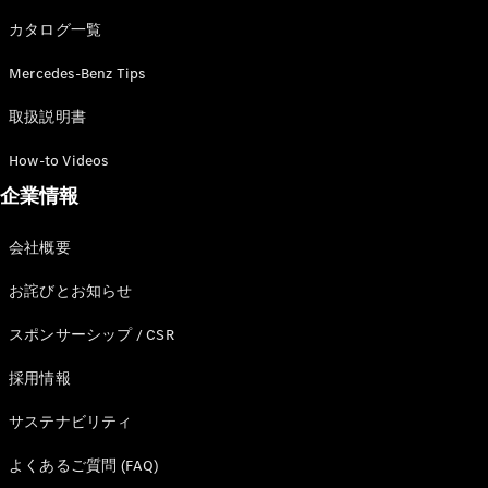
カタログ一覧
Mercedes-Benz Tips
All SUV
EQA
電気
取扱説明書
EQE
電気
SUV
How-to Videos
EQS
電気
企業情報
SUV
Mercedes-
Maybach
電気
会社概要
EQS SUV
GLA
お詫びとお知らせ
GLB
GLC
スポンサーシップ / CSR
GLC Coupé
GLE
採用情報
GLE Coupé
サステナビリティ
GLS
Mercedes-
よくあるご質問 (FAQ)
Maybach