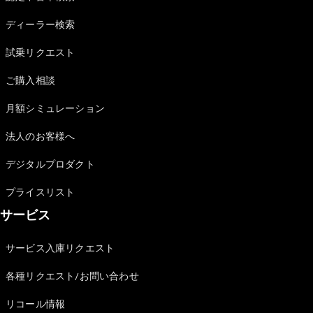
Sedan
E-Class
ディーラー検索
Sedan
S-Class
試乗リクエスト
New
Sedan
S-Class
ご購入相談
Sedan
New
Long
月額シミュレーション
Mercedes-
Maybach
New
法人のお客様へ
S-Class
デジタルプロダクト
試乗リクエ
プライスリスト
スト
サービス
オンライン
ショールー
ム
サービス入庫リクエスト
SUV
各種リクエスト/お問い合わせ
リコール情報