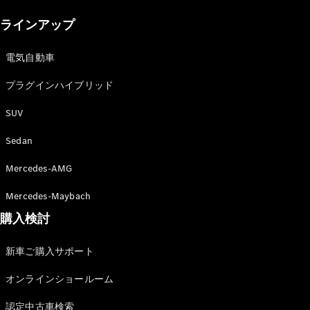
New models
ラインアップ
電気自動車モデル
プラグインハイブリッドモデル
電気自動車
プラグインハイブリッド
Sedan
SUV
Sedan
Mercedes-AMG
All Sedan
Mercedes-Maybach
CLA
購入検討
電気
Sedan
CLA
New
新車ご購入サポート
Sedan
C-Class
オンラインショールーム
Sedan
EQS
電気
認定中古車検索