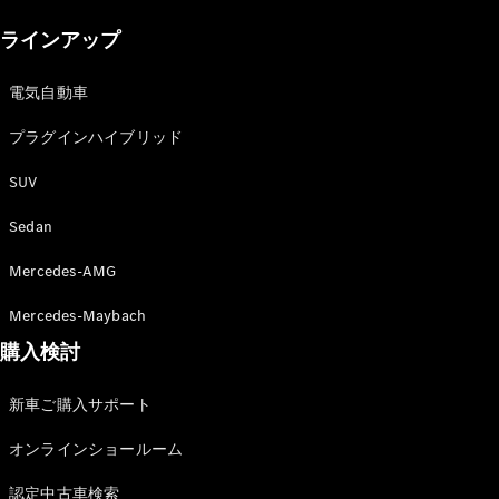
New models
ラインアップ
電気自動車モデル
プラグインハイブリッドモデル
電気自動車
プラグインハイブリッド
Sedan
SUV
Sedan
Mercedes-AMG
All Sedan
Mercedes-Maybach
CLA
購入検討
電気
Sedan
CLA
New
新車ご購入サポート
Sedan
C-Class
オンラインショールーム
Sedan
EQS
電気
認定中古車検索