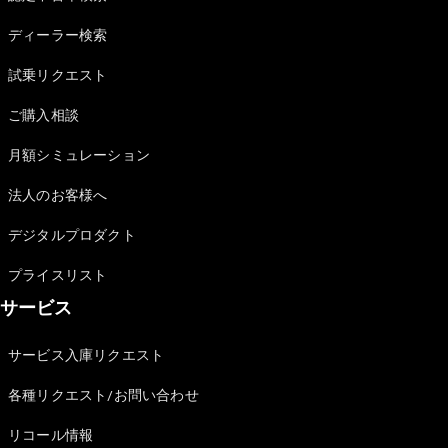
Sedan
E-Class
ディーラー検索
Sedan
S-Class
試乗リクエスト
New
Sedan
S-Class
ご購入相談
Sedan
New
Long
月額シミュレーション
Mercedes-
Maybach
New
法人のお客様へ
S-Class
デジタルプロダクト
試乗リクエ
プライスリスト
スト
サービス
オンライン
ショールー
ム
サービス入庫リクエスト
SUV
各種リクエスト/お問い合わせ
リコール情報