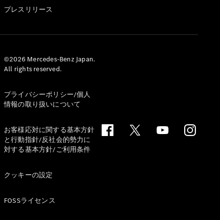
GLS
プレスリリース
G-
電気
Class
G-Class
試乗リクエ
©2026 Mercedes-Benz Japan.
All rights reserved.
スト
オンライン
ショールー
プライバシーポリシー/個人
ム
情報の取り扱いについて
Stationwagon
お客様応対に関する基本方針
と行動指針/反社会的勢力に
対する基本方針/ご利用条件
クッキーの設定
All
Stationwagon
FOSSライセンス
CLA
Shooting
New
電気