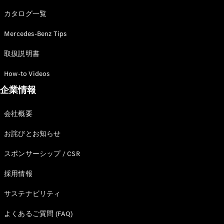
カタログ一覧
Mercedes-Benz Tips
All SUV
EQA
電気
取扱説明書
EQE
電気
SUV
How-to Videos
EQS
電気
企業情報
SUV
Mercedes-
Maybach
電気
会社概要
EQS SUV
GLA
お詫びとお知らせ
GLB
GLC
スポンサーシップ / CSR
GLC Coupé
GLE
採用情報
GLE Coupé
サステナビリティ
GLS
Mercedes-
よくあるご質問 (FAQ)
Maybach