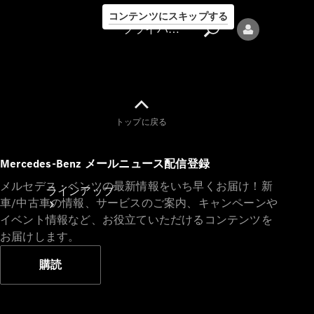
コンテンツにスキップする
プライバシーポリシー
トップに戻る
プライバシ
Mercedes-Benz メールニュース配信登録
ーポリシー
メルセデス・ベンツの最新情報をいち早くお届け！新
ラインアップ
車/中古車の情報、サービスのご案内、キャンペーンや
イベント情報など、お役立ていただけるコンテンツを
お届けします。
購読
Mercedes-Benz