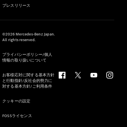
GLS
プレスリリース
G-
電気
Class
G-Class
試乗リクエ
©2026 Mercedes-Benz Japan.
All rights reserved.
スト
オンライン
ショールー
プライバシーポリシー/個人
ム
情報の取り扱いについて
Stationwagon
お客様応対に関する基本方針
と行動指針/反社会的勢力に
対する基本方針/ご利用条件
クッキーの設定
All
Stationwagon
FOSSライセンス
CLA
Shooting
New
電気