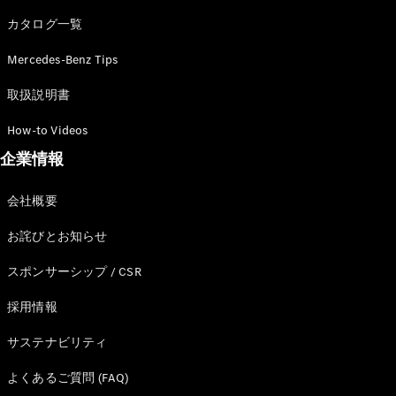
カタログ一覧
Mercedes-Benz Tips
All SUV
EQA
電気
取扱説明書
EQE
電気
SUV
How-to Videos
EQS
電気
企業情報
SUV
Mercedes-
Maybach
電気
会社概要
EQS SUV
GLA
お詫びとお知らせ
GLB
GLC
スポンサーシップ / CSR
GLC Coupé
GLE
採用情報
GLE Coupé
サステナビリティ
GLS
Mercedes-
よくあるご質問 (FAQ)
Maybach