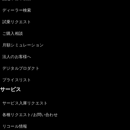
Sedan
E-Class
ディーラー検索
Sedan
S-Class
試乗リクエスト
New
Sedan
S-Class
ご購入相談
Sedan
New
Long
月額シミュレーション
Mercedes-
Maybach
New
法人のお客様へ
S-Class
デジタルプロダクト
試乗リクエ
プライスリスト
スト
サービス
オンライン
ショールー
ム
サービス入庫リクエスト
SUV
各種リクエスト/お問い合わせ
リコール情報