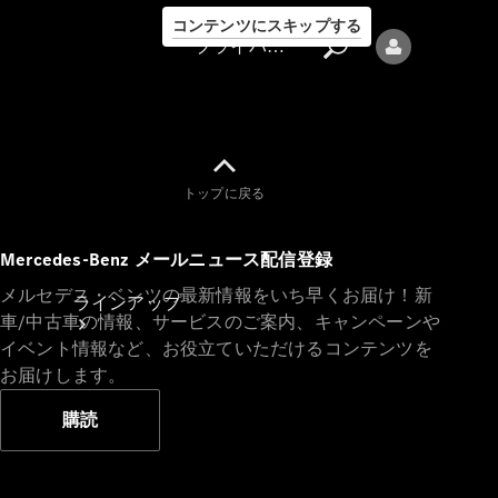
コンテンツにスキップする
プライバシーポリシー
トップに戻る
プライバシ
Mercedes-Benz メールニュース配信登録
ーポリシー
メルセデス・ベンツの最新情報をいち早くお届け！新
ラインアップ
車/中古車の情報、サービスのご案内、キャンペーンや
イベント情報など、お役立ていただけるコンテンツを
お届けします。
購読
Mercedes-Benz