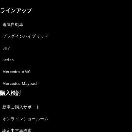
New models
ラインアップ
電気自動車モデル
プラグインハイブリッドモデル
電気自動車
プラグインハイブリッド
Sedan
SUV
Sedan
Mercedes-AMG
All Sedan
Mercedes-Maybach
CLA
購入検討
電気
Sedan
CLA
New
新車ご購入サポート
Sedan
C-Class
オンラインショールーム
Sedan
EQS
電気
認定中古車検索