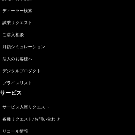
Sedan
E-Class
ディーラー検索
Sedan
S-Class
試乗リクエスト
New
Sedan
S-Class
ご購入相談
Sedan
New
Long
月額シミュレーション
Mercedes-
Maybach
New
法人のお客様へ
S-Class
デジタルプロダクト
試乗リクエ
プライスリスト
スト
サービス
オンライン
ショールー
ム
サービス入庫リクエスト
SUV
各種リクエスト/お問い合わせ
リコール情報