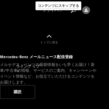
コンテンツにスキップする
プライバシーポリシー
トップに戻る
プライバシ
Mercedes-Benz メールニュース配信登録
ーポリシー
メルセデス・ベンツの最新情報をいち早くお届け！新
ラインアップ
車/中古車の情報、サービスのご案内、キャンペーンや
イベント情報など、お役立ていただけるコンテンツを
お届けします。
購読
Mercedes-Benz