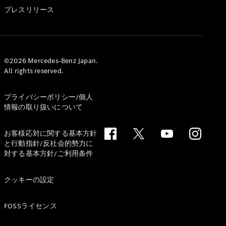
GLS
プレスリリース
G-
電気
Class
G-Class
試乗リクエ
©2026 Mercedes-Benz Japan.
All rights reserved.
スト
オンライン
ショールー
プライバシーポリシー/個人
ム
情報の取り扱いについて
Stationwagon
お客様応対に関する基本方針
と行動指針/反社会的勢力に
対する基本方針/ご利用条件
クッキーの設定
All
Stationwagon
FOSSライセンス
CLA
Shooting
New
電気