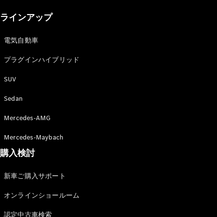
New models
ラインアップ
電気自動車モデル
プラグインハイブリッドモデル
電気自動車
プラグインハイブリッド
Sedan
SUV
Sedan
Mercedes-AMG
All Sedan
Mercedes-Maybach
CLA
購入検討
電気
Sedan
CLA
New
新車ご購入サポート
Sedan
C-Class
オンラインショールーム
Sedan
EQS
電気
認定中古車検索