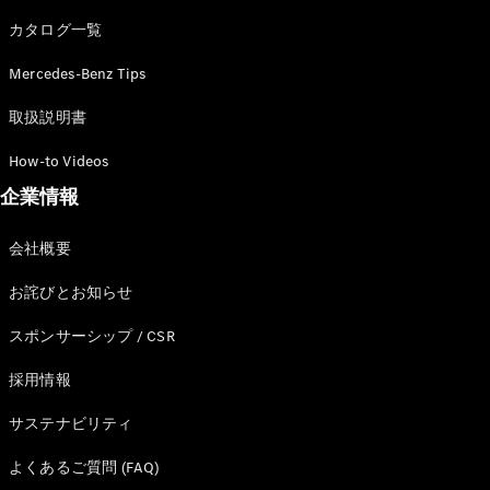
カタログ一覧
Mercedes-Benz Tips
All SUV
EQA
電気
取扱説明書
EQE
電気
SUV
How-to Videos
EQS
電気
企業情報
SUV
Mercedes-
Maybach
電気
会社概要
EQS SUV
GLA
お詫びとお知らせ
GLB
GLC
スポンサーシップ / CSR
GLC Coupé
GLE
採用情報
GLE Coupé
サステナビリティ
GLS
Mercedes-
よくあるご質問 (FAQ)
Maybach