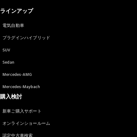
New models
ラインアップ
電気自動車モデル
プラグインハイブリッドモデル
電気自動車
プラグインハイブリッド
Sedan
SUV
Sedan
Mercedes-AMG
All Sedan
Mercedes-Maybach
CLA
購入検討
電気
Sedan
CLA
New
新車ご購入サポート
Sedan
C-Class
オンラインショールーム
Sedan
EQS
電気
認定中古車検索