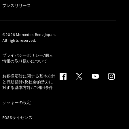
GLS
プレスリリース
G-
電気
Class
G-Class
試乗リクエ
©2026 Mercedes-Benz Japan.
All rights reserved.
スト
オンライン
ショールー
プライバシーポリシー/個人
ム
情報の取り扱いについて
Stationwagon
お客様応対に関する基本方針
と行動指針/反社会的勢力に
対する基本方針/ご利用条件
クッキーの設定
All
Stationwagon
FOSSライセンス
CLA
Shooting
New
電気