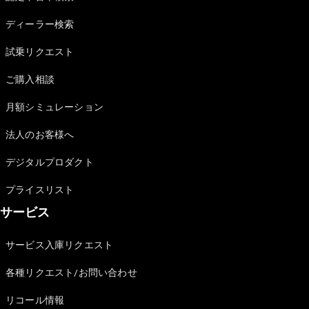
Sedan
E-Class
ディーラー検索
Sedan
S-Class
試乗リクエスト
New
Sedan
S-Class
ご購入相談
Sedan
New
Long
月額シミュレーション
Mercedes-
Maybach
New
法人のお客様へ
S-Class
デジタルプロダクト
試乗リクエ
プライスリスト
スト
サービス
オンライン
ショールー
ム
サービス入庫リクエスト
SUV
各種リクエスト/お問い合わせ
リコール情報