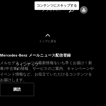
コンテンツにスキップする
プライバシーポリシー
トップに戻る
プライバシ
Mercedes-Benz メールニュース配信登録
ーポリシー
メルセデス・ベンツの最新情報をいち早くお届け！新
ラインアップ
車/中古車の情報、サービスのご案内、キャンペーンや
イベント情報など、お役立ていただけるコンテンツを
お届けします。
購読
Mercedes-Benz