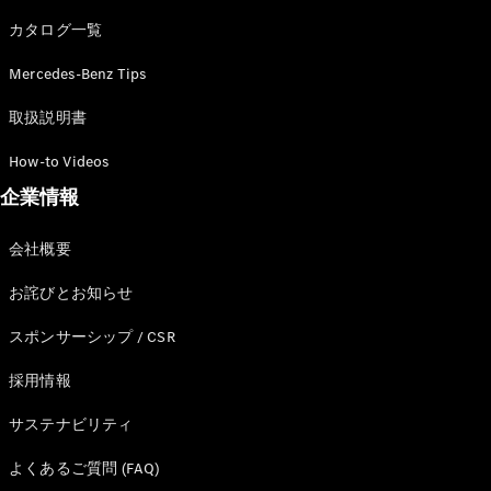
カタログ一覧
Mercedes-Benz Tips
All SUV
EQA
電気
取扱説明書
EQE
電気
SUV
How-to Videos
EQS
電気
企業情報
SUV
Mercedes-
Maybach
電気
会社概要
EQS SUV
GLA
お詫びとお知らせ
GLB
GLC
スポンサーシップ / CSR
GLC Coupé
GLE
採用情報
GLE Coupé
サステナビリティ
GLS
Mercedes-
よくあるご質問 (FAQ)
Maybach