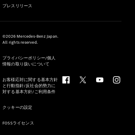
GLS
プレスリリース
G-
電気
Class
G-Class
試乗リクエ
©2026 Mercedes-Benz Japan.
All rights reserved.
スト
オンライン
ショールー
プライバシーポリシー/個人
ム
情報の取り扱いについて
Stationwagon
お客様応対に関する基本方針
と行動指針/反社会的勢力に
対する基本方針/ご利用条件
クッキーの設定
All
Stationwagon
FOSSライセンス
CLA
Shooting
New
電気