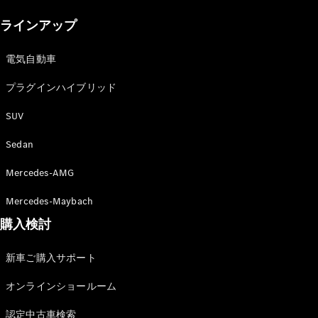
New models
ラインアップ
電気自動車モデル
プラグインハイブリッドモデル
電気自動車
プラグインハイブリッド
Sedan
SUV
Sedan
Mercedes-AMG
All Sedan
Mercedes-Maybach
CLA
購入検討
電気
Sedan
CLA
New
新車ご購入サポート
Sedan
C-Class
オンラインショールーム
Sedan
EQS
電気
認定中古車検索