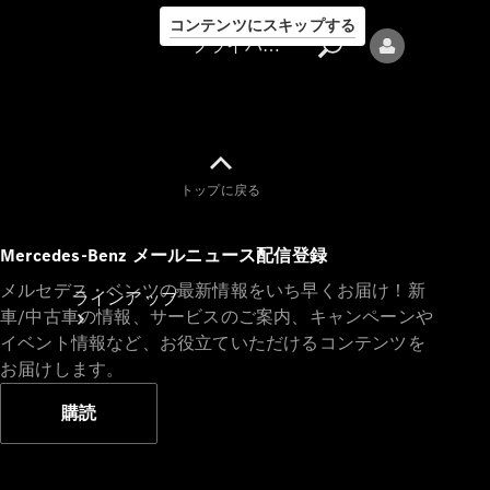
コンテンツにスキップする
プライバシーポリシー
トップに戻る
プライバシ
Mercedes-Benz メールニュース配信登録
ーポリシー
メルセデス・ベンツの最新情報をいち早くお届け！新
ラインアップ
車/中古車の情報、サービスのご案内、キャンペーンや
イベント情報など、お役立ていただけるコンテンツを
お届けします。
購読
Mercedes-Benz