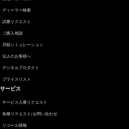
Sedan
E-Class
ディーラー検索
Sedan
S-Class
試乗リクエスト
New
Sedan
S-Class
ご購入相談
Sedan
New
Long
月額シミュレーション
Mercedes-
Maybach
New
法人のお客様へ
S-Class
デジタルプロダクト
試乗リクエ
プライスリスト
スト
サービス
オンライン
ショールー
ム
サービス入庫リクエスト
SUV
各種リクエスト/お問い合わせ
リコール情報