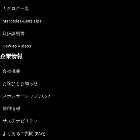
カタログ一覧
Mercedes-Benz Tips
All SUV
EQA
電気
取扱説明書
EQE
電気
SUV
How-to Videos
EQS
電気
企業情報
SUV
Mercedes-
Maybach
電気
会社概要
EQS SUV
GLA
お詫びとお知らせ
GLB
GLC
スポンサーシップ / CSR
GLC Coupé
GLE
採用情報
GLE Coupé
サステナビリティ
GLS
Mercedes-
よくあるご質問 (FAQ)
Maybach