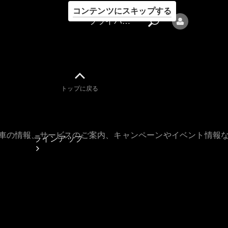
コンテンツにスキップする
プライバシーポリシー
トップに戻る
プライバシ
ーポリシー
古車の情報、サービスのご案内、キャンペーンやイベント情報
ラインアップ
Mercedes-Benz