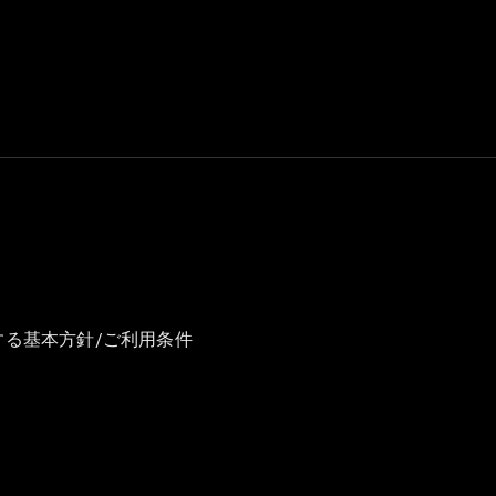
GLS
G-
電気
Class
G-Class
試乗リクエ
スト
オンライン
ショールー
ム
Stationwagon
する基本方針/ご利用条件
All
Stationwagon
CLA
Shooting
New
電気