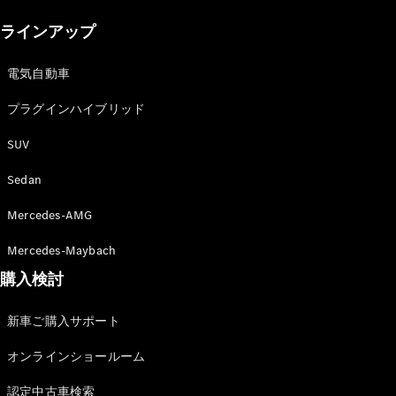
New models
ラインアップ
電気自動車モデル
プラグインハイブリッドモデル
電気自動車
プラグインハイブリッド
Sedan
SUV
Sedan
Mercedes-AMG
All Sedan
Mercedes-Maybach
CLA
購入検討
電気
Sedan
CLA
New
新車ご購入サポート
Sedan
C-Class
オンラインショールーム
Sedan
EQS
電気
認定中古車検索