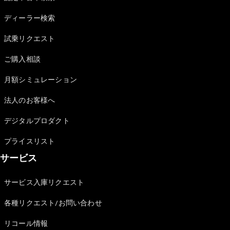
Sedan
E-Class
ディーラー検索
Sedan
S-Class
試乗リクエスト
New
Sedan
S-Class
ご購入相談
Sedan
New
Long
月額シミュレーション
Mercedes-
Maybach
New
法人のお客様へ
S-Class
デジタルプロダクト
試乗リクエ
プライスリスト
スト
サービス
オンライン
ショールー
ム
サービス入庫リクエスト
SUV
各種リクエスト/お問い合わせ
リコール情報