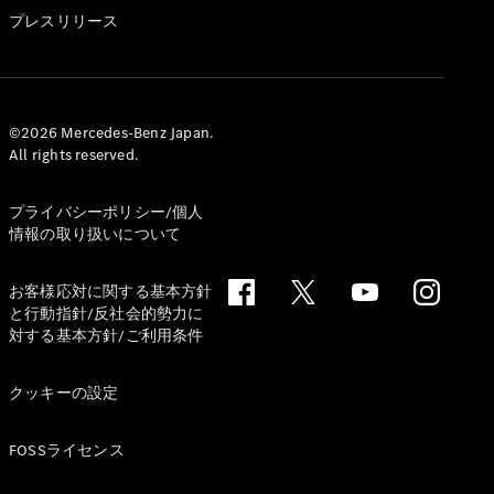
GLS
プレスリリース
G-
電気
Class
G-Class
試乗リクエ
©2026 Mercedes-Benz Japan.
All rights reserved.
スト
オンライン
ショールー
プライバシーポリシー/個人
ム
情報の取り扱いについて
Stationwagon
お客様応対に関する基本方針
と行動指針/反社会的勢力に
対する基本方針/ご利用条件
クッキーの設定
All
Stationwagon
FOSSライセンス
CLA
Shooting
New
電気