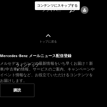
コンテンツにスキップする
プライバシーポリシー
トップに戻る
プライバシ
Mercedes-Benz メールニュース配信登録
ーポリシー
メルセデス・ベンツの最新情報をいち早くお届け！新
ラインアップ
車/中古車の情報、サービスのご案内、キャンペーンや
イベント情報など、お役立ていただけるコンテンツを
お届けします。
購読
Mercedes-Benz