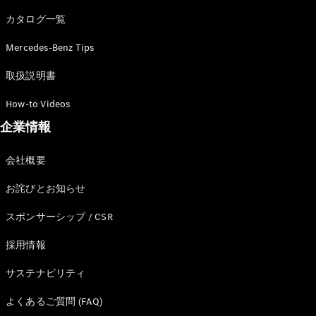
カタログ一覧
Mercedes-Benz Tips
All SUV
EQA
電気
取扱説明書
EQE
電気
SUV
How-to Videos
EQS
電気
企業情報
SUV
Mercedes-
Maybach
電気
会社概要
EQS SUV
GLA
お詫びとお知らせ
GLB
GLC
スポンサーシップ / CSR
GLC Coupé
GLE
採用情報
GLE Coupé
サステナビリティ
GLS
Mercedes-
よくあるご質問 (FAQ)
Maybach