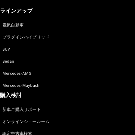
New models
ラインアップ
電気自動車モデル
プラグインハイブリッドモデル
電気自動車
プラグインハイブリッド
Sedan
SUV
Sedan
Mercedes-AMG
All Sedan
Mercedes-Maybach
CLA
購入検討
電気
Sedan
CLA
New
新車ご購入サポート
Sedan
C-Class
オンラインショールーム
Sedan
EQS
電気
認定中古車検索