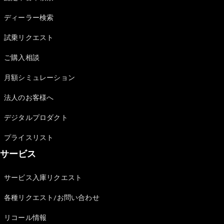
Sedan
E-Class
ディーラー検索
Sedan
S-Class
試乗リクエスト
New
Sedan
S-Class
ご購入相談
Sedan
New
Long
月額シミュレーション
Mercedes-
Maybach
New
法人のお客様へ
S-Class
デジタルプロダクト
試乗リクエ
プライスリスト
スト
サービス
オンライン
ショールー
ム
サービス入庫リクエスト
SUV
各種リクエスト/お問い合わせ
リコール情報