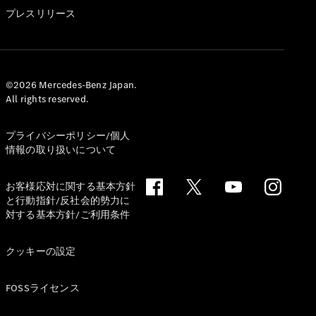
GLS
プレスリリース
G-
電気
Class
G-Class
試乗リクエ
©2026 Mercedes-Benz Japan.
All rights reserved.
スト
オンライン
ショールー
プライバシーポリシー/個人
ム
情報の取り扱いについて
Stationwagon
お客様応対に関する基本方針
と行動指針/反社会的勢力に
対する基本方針/ご利用条件
クッキーの設定
All
Stationwagon
FOSSライセンス
CLA
Shooting
New
電気