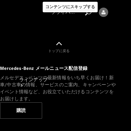
コンテンツにスキップする
プライバシーポリシー
トップに戻る
プライバシ
Mercedes-Benz メールニュース配信登録
ーポリシー
メルセデス・ベンツの最新情報をいち早くお届け！新
ラインアップ
車/中古車の情報、サービスのご案内、キャンペーンや
イベント情報など、お役立ていただけるコンテンツを
お届けします。
購読
Mercedes-Benz