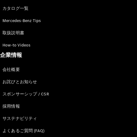
カタログ一覧
Mercedes-Benz Tips
All SUV
EQA
電気
取扱説明書
EQE
電気
SUV
How-to Videos
EQS
電気
企業情報
SUV
Mercedes-
Maybach
電気
会社概要
EQS SUV
GLA
お詫びとお知らせ
GLB
GLC
スポンサーシップ / CSR
GLC Coupé
GLE
採用情報
GLE Coupé
サステナビリティ
GLS
Mercedes-
よくあるご質問 (FAQ)
Maybach