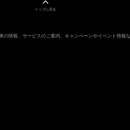
トップに戻る
All Compact
古車の情報、サービスのご案内、キャンペーンやイベント情報
A-Class
B-Class
試乗リクエ
スト
オンライン
ショールー
ム
Coupé