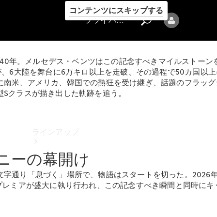
コンテンツにスキップする
プライバシーポリシー
40年。メルセデス・ベンツはこの記念すべきマイルストーンを祝
クラスが、6大陸を舞台に6万キロ以上を走破、その過程で50カ国
に南米、アメリカ、韓国での熱狂を受け継ぎ、話題のフラッグ
型Sクラスが描き出した軌跡を追う。
プライバシ
ーポリシー
ラインアップ
ニーの幕開け
字通り「息づく」場所で、物語はスタートを切った。2026
プレミアが盛大に執り行われ、この記念すべき瞬間と同時にキ
Mercedes-Benz