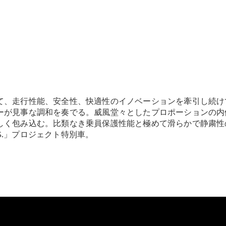
Brake
CLA
Shooting
New
Brake
C-Class
Stationwagon
C-Class All-
Terrain
E-Class
て、走行性能、安全性、快適性のイノベーションを牽引し続けて
Stationwagon
E-Class All-
ーが見事な調和を奏でる。威風堂々としたプロポーションの内
Terrain
しく包み込む。比類なき乗員保護性能と極めて滑らかで静粛性
ACES.」プロジェクト特別車。
試乗リクエ
スト
オンライン
ショールー
ム
Compact