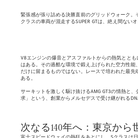
緊張感が張り詰める決勝直前のグリッドウォーク。そこ
クラスの車両が混走するSUPER GTは、絶え間な
V8エンジンの爆音とアスファルトからの熱気とともに
はある。その過酷な環境で鍛え上げられた空力性能
だけに留まるものではない。レースで培われた最先
ある。
サーキットを激しく駆け抜けるAMG GT3の情熱
求」という、創業からメルセデスで受け継がれるDN
次なる140年へ：東京か
富士スピードウェイの熱狂をあとにし、Sクラスは