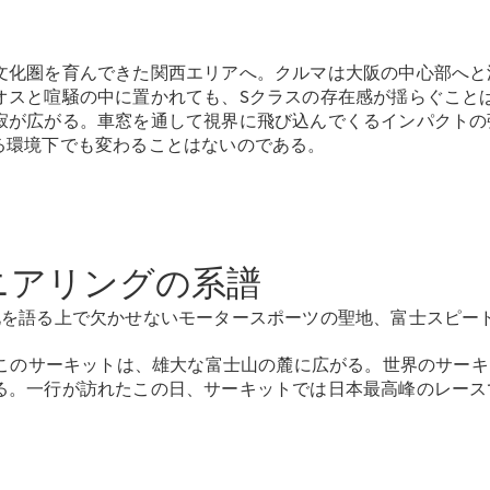
Sedan
E-Class
Sedan
S-Class
文化圏を育んできた関西エリアへ。クルマは大阪の中心部へと
New
Sedan
オスと喧騒の中に置かれても、Sクラスの存在感が揺らぐこと
S-Class
寂が広がる。車窓を通して視界に飛び込んでくるインパクトの
Sedan
New
かなる環境下でも変わることはないのである。
Long
Mercedes-
Maybach
New
S-Class
ニアリングの系譜
試乗リクエ
スト
化を語る上で欠かせないモータースポーツの聖地、富士スピー
オンライン
ショールー
たこのサーキットは、雄大な富士山の麓に広がる。世界のサーキ
ム
。一行が訪れたこの日、サーキットでは日本最高峰のレースであ
SUV