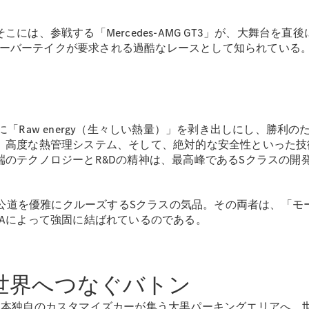
には、参戦する「Mercedes-AMG GT3」が、大舞台を
いオーバーテイクが要求される過酷なレースとして知られている
All SUV
EQA
電気
EQE
電気
SUV
EQS
電気
SUV
「Raw energy（生々しい熱量）」を剥き出しにし、勝利
Mercedes-
、高度な熱管理システム、そして、絶対的な安全性といった技
Maybach
電気
端のテクノロジーとR&Dの精神は、最高峰であるSクラスの開
EQS SUV
GLA
GLB
と、公道を優雅にクルーズするSクラスの気品。その両者は、「
GLC
Aによって強固に結ばれているのである。
GLC Coupé
GLE
GLE Coupé
GLS
ら世界へつなぐバトン
Mercedes-
Maybach
日本独自のカスタマイズカーが集う大黒パーキングエリアへ。