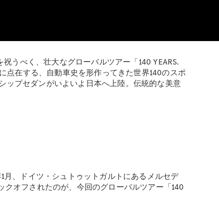
うべく、壮大なグローバルツアー「140 YEARS.
以上に点在する、自動車史を形作ってきた世界140のスポ
シップセダンがいよいよ日本へ上陸。伝統的な美意
年1月、ドイツ・シュトゥットガルトにあるメルセデ
ックオフされたのが、今回のグローバルツアー「140