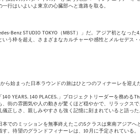
GLS
の一行はいよいよ東京の心臓部へと進路を取る。
G-
電気
Class
G-Class
s-Benz STUDIO TOKYO（MBST）」だ。アジア初と
試乗リクエ
という枠を超え、さまざまなカルチャーや感性とメルセデス・
スト
オンライン
ショールー
ム
Stationwagon
岡から始まった日本ラウンドの旅はひとつのフィナーレを迎え
YEARS. 140 PLACES.」プロジェクトリーダーを務めるTh
も、街の雰囲気や人の動きが驚くほど穏やかで、リラックスで
礼儀正しさ、親しみやすさも強く記憶に刻まれていると語った
All
日本でのミッションを無事終えたこのSクラスは東南アジアへ
Stationwagon
CLA
指す。待望のグランドフィナーレは、10月に予定されている。
Shooting
New
電気