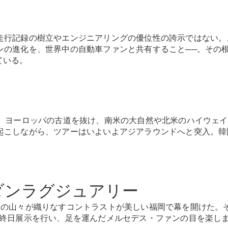
New models
電気自動車モデル
走行記録の樹立やエンジニアリングの優位性の誇示ではない。メ
プラグインハイブリッドモデル
の進化を、世界中の自動車ファンと共有すること──。その根
いている。
Sedan
は、ヨーロッパの古道を抜け、南米の大自然や北米のハイウェ
起こしながら、ツアーはいよいよアジアラウンドへと突入。韓
All Sedan
CLA
電気
Sedan
CLA
New
ダンラグジュアリー
Sedan
C-Class
緑の山々が織りなすコントラストが美しい福岡で幕を開けた。
Sedan
日終日展示を行い、足を運んだメルセデス・ファンの目を楽し
EQS
電気