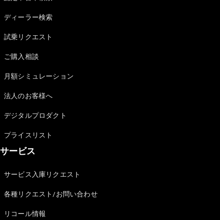
Sedan
E-Class
ディーラー検索
Sedan
S-Class
試乗リクエスト
New
Sedan
S-Class
ご購入相談
Sedan
New
Long
月額シミュレーション
Mercedes-
Maybach
New
法人のお客様へ
S-Class
デジタルプロダクト
試乗リクエ
プライスリスト
スト
サービス
オンライン
ショールー
ム
サービス入庫リクエスト
SUV
各種リクエスト/お問い合わせ
リコール情報