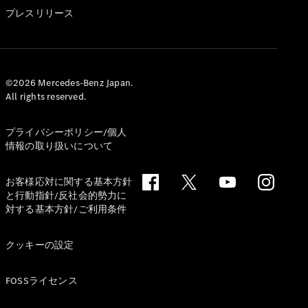
GLS
プレスリリース
G-
電気
Class
G-Class
試乗リクエ
©2026 Mercedes-Benz Japan.
All rights reserved.
スト
オンライン
ショールー
プライバシーポリシー/個人
ム
情報の取り扱いについて
Stationwagon
お客様応対に関する基本方針
と行動指針/反社会的勢力に
対する基本方針/ご利用条件
クッキーの設定
All
Stationwagon
FOSSライセンス
CLA
Shooting
New
電気