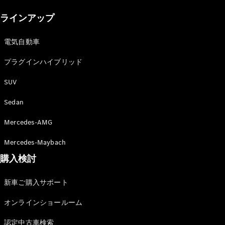
New models
ラインアップ
電気自動車モデル
プラグインハイブリッドモデル
電気自動車
プラグインハイブリッド
Sedan
SUV
Sedan
Mercedes-AMG
All Sedan
Mercedes-Maybach
CLA
購入検討
電気
Sedan
CLA
New
新車ご購入サポート
Sedan
C-Class
オンラインショールーム
Sedan
EQS
電気
認定中古車検索