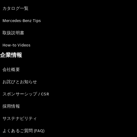
カタログ一覧
Mercedes-Benz Tips
All SUV
EQA
電気
取扱説明書
EQE
電気
SUV
How-to Videos
EQS
電気
企業情報
SUV
Mercedes-
Maybach
電気
会社概要
EQS SUV
GLA
お詫びとお知らせ
GLB
GLC
スポンサーシップ / CSR
GLC Coupé
GLE
採用情報
GLE Coupé
サステナビリティ
GLS
Mercedes-
よくあるご質問 (FAQ)
Maybach