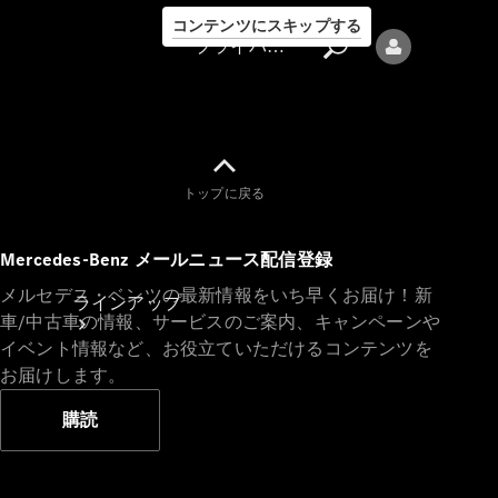
コンテンツにスキップする
プライバシーポリシー
トップに戻る
プライバシ
Mercedes-Benz メールニュース配信登録
ーポリシー
メルセデス・ベンツの最新情報をいち早くお届け！新
ラインアップ
車/中古車の情報、サービスのご案内、キャンペーンや
イベント情報など、お役立ていただけるコンテンツを
お届けします。
購読
Mercedes-Benz