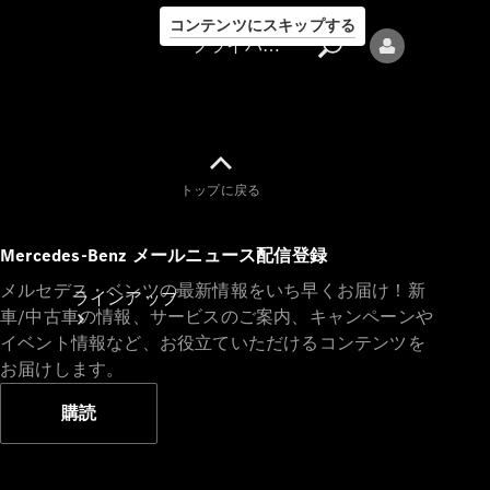
コンテンツにスキップする
プライバシーポリシー
トップに戻る
プライバシ
Mercedes-Benz メールニュース配信登録
ーポリシー
メルセデス・ベンツの最新情報をいち早くお届け！新
ラインアップ
車/中古車の情報、サービスのご案内、キャンペーンや
イベント情報など、お役立ていただけるコンテンツを
お届けします。
購読
Mercedes-Benz