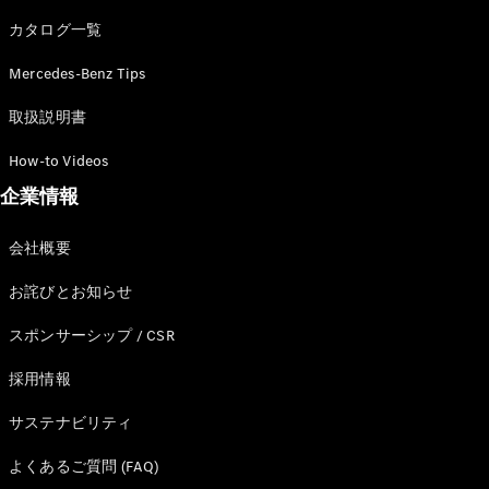
カタログ一覧
Mercedes-Benz Tips
All SUV
EQA
電気
取扱説明書
EQE
電気
SUV
How-to Videos
EQS
電気
企業情報
SUV
Mercedes-
Maybach
電気
会社概要
EQS SUV
GLA
お詫びとお知らせ
GLB
GLC
スポンサーシップ / CSR
GLC Coupé
GLE
採用情報
GLE Coupé
サステナビリティ
GLS
Mercedes-
よくあるご質問 (FAQ)
Maybach