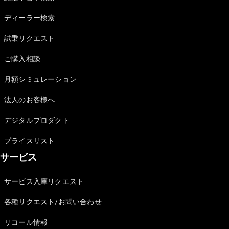
Sedan
E-Class
ディーラー検索
Sedan
S-Class
試乗リクエスト
New
Sedan
S-Class
ご購入相談
Sedan
New
Long
月額シミュレーション
Mercedes-
Maybach
New
法人のお客様へ
S-Class
デジタルプロダクト
試乗リクエ
プライスリスト
スト
サービス
オンライン
ショールー
ム
サービス入庫リクエスト
SUV
各種リクエスト/お問い合わせ
リコール情報