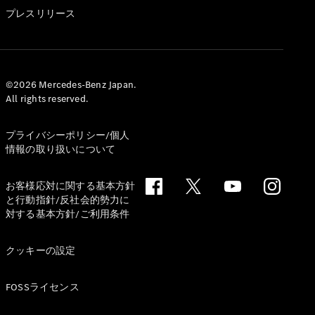
GLS
プレスリリース
G-
電気
Class
G-Class
試乗リクエ
©2026 Mercedes-Benz Japan.
All rights reserved.
スト
オンライン
ショールー
プライバシーポリシー/個人
ム
情報の取り扱いについて
Stationwagon
お客様応対に関する基本方針
と行動指針/反社会的勢力に
対する基本方針/ご利用条件
クッキーの設定
All
Stationwagon
FOSSライセンス
CLA
Shooting
New
電気