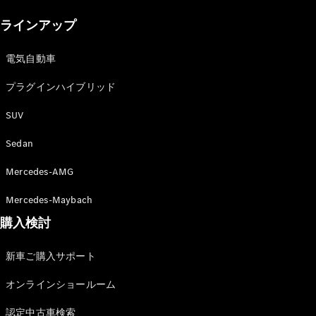
New models
ラインアップ
電気自動車モデル
プラグインハイブリッドモデル
電気自動車
プラグインハイブリッド
Sedan
SUV
Sedan
Mercedes-AMG
All Sedan
Mercedes-Maybach
CLA
購入検討
電気
Sedan
CLA
New
新車ご購入サポート
Sedan
C-Class
オンラインショールーム
Sedan
EQS
電気
認定中古車検索