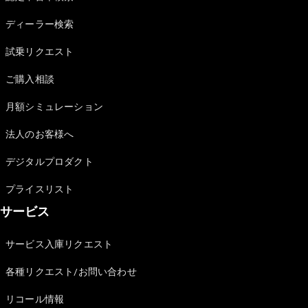
Sedan
E-Class
ディーラー検索
Sedan
S-Class
試乗リクエスト
New
Sedan
S-Class
ご購入相談
Sedan
New
Long
月額シミュレーション
Mercedes-
Maybach
New
法人のお客様へ
S-Class
デジタルプロダクト
試乗リクエ
プライスリスト
スト
サービス
オンライン
ショールー
ム
サービス入庫リクエスト
SUV
各種リクエスト/お問い合わせ
リコール情報