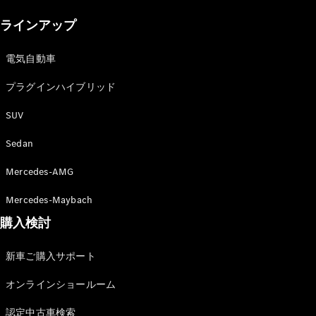
New models
ラインアップ
電気自動車モデル
プラグインハイブリッドモデル
電気自動車
プラグインハイブリッド
Sedan
SUV
Sedan
Mercedes-AMG
All Sedan
Mercedes-Maybach
CLA
購入検討
電気
Sedan
CLA
New
新車ご購入サポート
Sedan
C-Class
オンラインショールーム
Sedan
EQS
電気
認定中古車検索