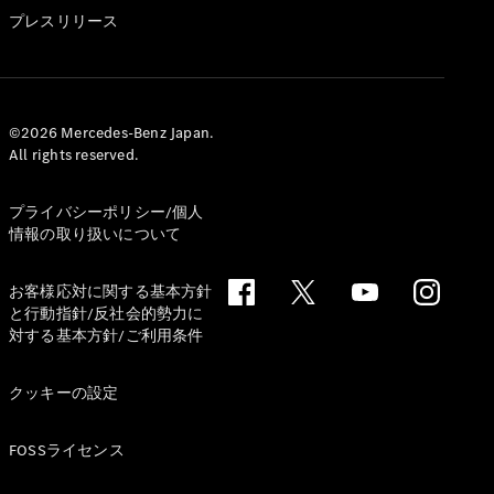
GLS
プレスリリース
G-
電気
Class
G-Class
試乗リクエ
©2026 Mercedes-Benz Japan.
All rights reserved.
スト
オンライン
ショールー
プライバシーポリシー/個人
ム
情報の取り扱いについて
Stationwagon
お客様応対に関する基本方針
と行動指針/反社会的勢力に
対する基本方針/ご利用条件
クッキーの設定
All
Stationwagon
FOSSライセンス
CLA
Shooting
New
電気