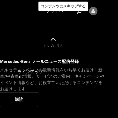
コンテンツにスキップする
プライバシーポリシー
トップに戻る
プライバシ
Mercedes-Benz メールニュース配信登録
ーポリシー
メルセデス・ベンツの最新情報をいち早くお届け！新
ラインアップ
車/中古車の情報、サービスのご案内、キャンペーンや
イベント情報など、お役立ていただけるコンテンツを
お届けします。
購読
Mercedes-Benz