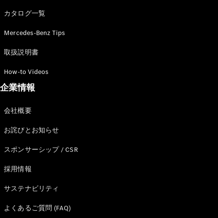
カタログ一覧
Mercedes-Benz Tips
All SUV
EQA
電気
取扱説明書
EQE
電気
SUV
How-to Videos
EQS
電気
企業情報
SUV
Mercedes-
Maybach
電気
会社概要
EQS SUV
GLA
お詫びとお知らせ
GLB
GLC
スポンサーシップ / CSR
GLC Coupé
GLE
採用情報
GLE Coupé
サステナビリティ
GLS
Mercedes-
よくあるご質問 (FAQ)
Maybach