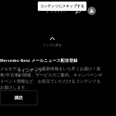
コンテンツにスキップする
プライバシーポリシー
トップに戻る
プライバシ
Mercedes-Benz メールニュース配信登録
ーポリシー
メルセデス・ベンツの最新情報をいち早くお届け！新
ラインアップ
車/中古車の情報、サービスのご案内、キャンペーンや
イベント情報など、お役立ていただけるコンテンツを
お届けします。
購読
Mercedes-Benz