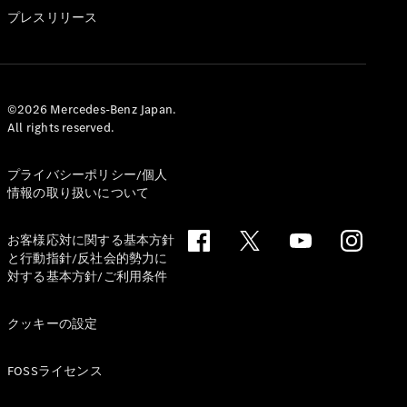
GLS
プレスリリース
G-
電気
Class
G-Class
試乗リクエ
©2026 Mercedes-Benz Japan.
All rights reserved.
スト
オンライン
ショールー
プライバシーポリシー/個人
ム
情報の取り扱いについて
Stationwagon
お客様応対に関する基本方針
と行動指針/反社会的勢力に
対する基本方針/ご利用条件
クッキーの設定
All
Stationwagon
FOSSライセンス
CLA
Shooting
New
電気