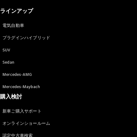
New models
ラインアップ
電気自動車モデル
プラグインハイブリッドモデル
電気自動車
プラグインハイブリッド
Sedan
SUV
Sedan
Mercedes-AMG
All Sedan
Mercedes-Maybach
CLA
購入検討
電気
Sedan
CLA
New
新車ご購入サポート
Sedan
C-Class
オンラインショールーム
Sedan
EQS
電気
認定中古車検索