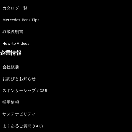
カタログ一覧
Mercedes-Benz Tips
All SUV
EQA
電気
取扱説明書
EQE
電気
SUV
How-to Videos
EQS
電気
企業情報
SUV
Mercedes-
Maybach
電気
会社概要
EQS SUV
GLA
お詫びとお知らせ
GLB
GLC
スポンサーシップ / CSR
GLC Coupé
GLE
採用情報
GLE Coupé
サステナビリティ
GLS
Mercedes-
よくあるご質問 (FAQ)
Maybach