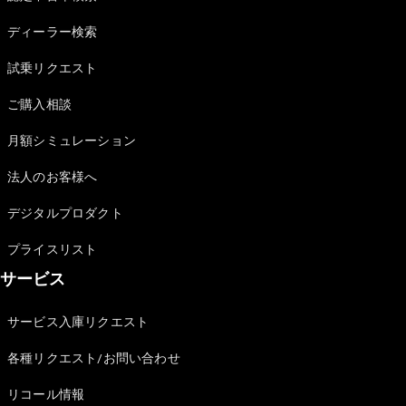
Sedan
E-Class
ディーラー検索
Sedan
S-Class
試乗リクエスト
New
Sedan
S-Class
ご購入相談
Sedan
New
Long
月額シミュレーション
Mercedes-
Maybach
New
法人のお客様へ
S-Class
デジタルプロダクト
試乗リクエ
プライスリスト
スト
サービス
オンライン
ショールー
ム
サービス入庫リクエスト
SUV
各種リクエスト/お問い合わせ
リコール情報