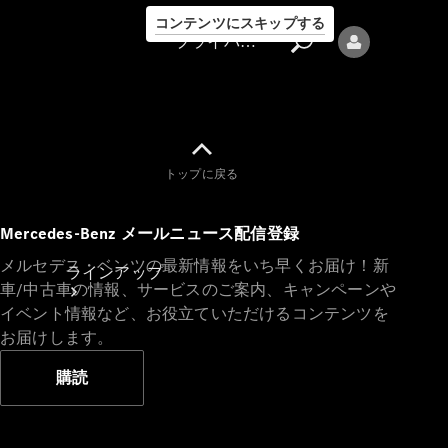
コンテンツにスキップする
プライバシーポリシー
トップに戻る
プライバシ
Mercedes-Benz メールニュース配信登録
ーポリシー
メルセデス・ベンツの最新情報をいち早くお届け！新
ラインアップ
車/中古車の情報、サービスのご案内、キャンペーンや
イベント情報など、お役立ていただけるコンテンツを
お届けします。
購読
Mercedes-Benz