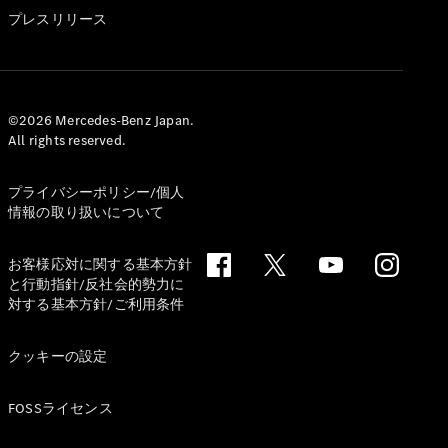
GLS
プレスリリース
G-
電気
Class
G-Class
試乗リクエ
©2026 Mercedes-Benz Japan.
All rights reserved.
スト
オンライン
ショールー
プライバシーポリシー/個人
ム
情報の取り扱いについて
Stationwagon
お客様応対に関する基本方針
と行動指針/反社会的勢力に
対する基本方針/ご利用条件
クッキーの設定
All
Stationwagon
FOSSライセンス
CLA
Shooting
New
電気