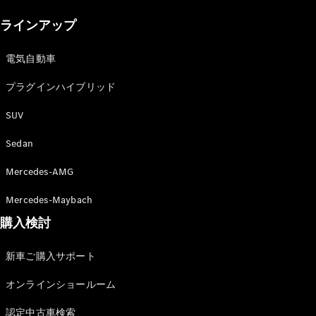
New models
ラインアップ
電気自動車モデル
プラグインハイブリッドモデル
電気自動車
プラグインハイブリッド
Sedan
SUV
Sedan
Mercedes-AMG
All Sedan
Mercedes-Maybach
CLA
購入検討
電気
Sedan
CLA
New
新車ご購入サポート
Sedan
C-Class
オンラインショールーム
Sedan
EQS
電気
認定中古車検索