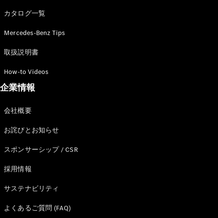
カタログ一覧
Mercedes-Benz Tips
All SUV
EQA
電気
取扱説明書
EQE
電気
SUV
How-to Videos
EQS
電気
企業情報
SUV
Mercedes-
Maybach
電気
会社概要
EQS SUV
GLA
お詫びとお知らせ
GLB
GLC
スポンサーシップ / CSR
GLC Coupé
GLE
採用情報
GLE Coupé
サステナビリティ
GLS
Mercedes-
よくあるご質問 (FAQ)
Maybach