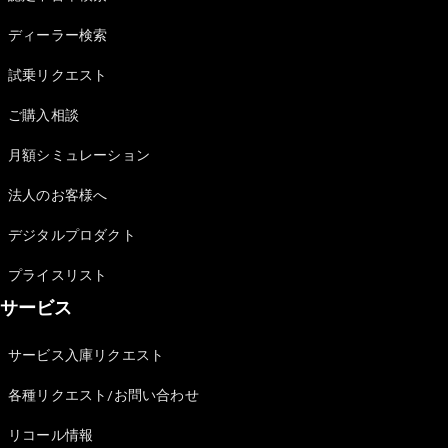
Sedan
E-Class
ディーラー検索
Sedan
S-Class
試乗リクエスト
New
Sedan
S-Class
ご購入相談
Sedan
New
Long
月額シミュレーション
Mercedes-
Maybach
New
法人のお客様へ
S-Class
デジタルプロダクト
試乗リクエ
プライスリスト
スト
サービス
オンライン
ショールー
ム
サービス入庫リクエスト
SUV
各種リクエスト/お問い合わせ
リコール情報