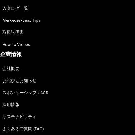
カタログ一覧
Mercedes-Benz Tips
All SUV
EQA
電気
取扱説明書
EQE
電気
SUV
How-to Videos
EQS
電気
企業情報
SUV
Mercedes-
Maybach
電気
会社概要
EQS SUV
GLA
お詫びとお知らせ
GLB
GLC
スポンサーシップ / CSR
GLC Coupé
GLE
採用情報
GLE Coupé
サステナビリティ
GLS
Mercedes-
よくあるご質問 (FAQ)
Maybach