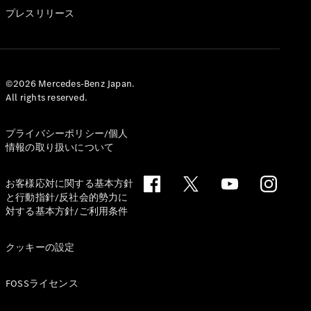
GLS
プレスリリース
G-
電気
Class
G-Class
試乗リクエ
©2026 Mercedes-Benz Japan.
All rights reserved.
スト
オンライン
ショールー
プライバシーポリシー/個人
ム
情報の取り扱いについて
Stationwagon
お客様応対に関する基本方針
と行動指針/反社会的勢力に
対する基本方針/ご利用条件
クッキーの設定
All
Stationwagon
FOSSライセンス
CLA
Shooting
New
電気