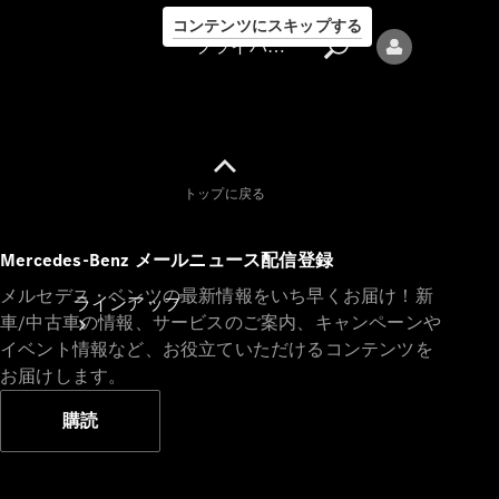
コンテンツにスキップする
プライバシーポリシー
トップに戻る
プライバシ
Mercedes-Benz メールニュース配信登録
ーポリシー
メルセデス・ベンツの最新情報をいち早くお届け！新
ラインアップ
車/中古車の情報、サービスのご案内、キャンペーンや
イベント情報など、お役立ていただけるコンテンツを
お届けします。
購読
Mercedes-Benz