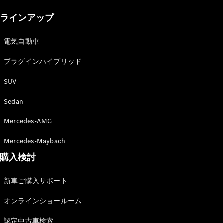
New models
ラインアップ
電気自動車モデル
プラグインハイブリッドモデル
電気自動車
プラグインハイブリッド
Sedan
SUV
Sedan
Mercedes-AMG
All Sedan
Mercedes-Maybach
CLA
購入検討
電気
Sedan
CLA
New
新車ご購入サポート
Sedan
C-Class
オンラインショールーム
Sedan
EQS
電気
認定中古車検索