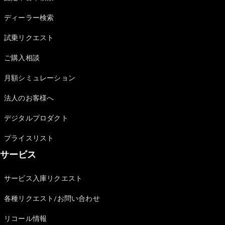
Sedan
E-Class
ディーラー検索
Sedan
S-Class
試乗リクエスト
New
Sedan
S-Class
ご購入相談
Sedan
New
Long
月額シミュレーション
Mercedes-
Maybach
New
法人のお客様へ
S-Class
デジタルプロダクト
試乗リクエ
プライスリスト
スト
サービス
オンライン
ショールー
ム
サービス入庫リクエスト
SUV
各種リクエスト/お問い合わせ
リコール情報