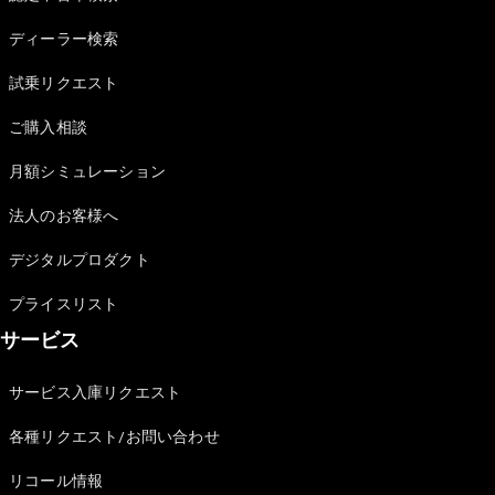
Sedan
E-Class
ディーラー検索
Sedan
S-Class
試乗リクエスト
New
Sedan
S-Class
ご購入相談
Sedan
New
Long
月額シミュレーション
Mercedes-
Maybach
New
法人のお客様へ
S-Class
デジタルプロダクト
試乗リクエ
プライスリスト
スト
サービス
オンライン
ショールー
ム
サービス入庫リクエスト
SUV
各種リクエスト/お問い合わせ
リコール情報