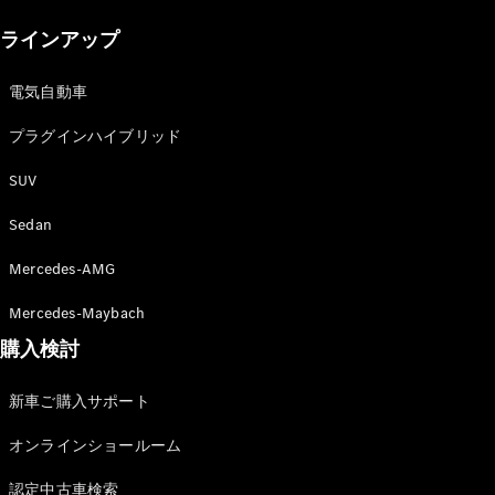
New models
ラインアップ
電気自動車モデル
プラグインハイブリッドモデル
電気自動車
プラグインハイブリッド
Sedan
SUV
Sedan
Mercedes-AMG
All Sedan
Mercedes-Maybach
CLA
購入検討
電気
Sedan
CLA
New
新車ご購入サポート
Sedan
C-Class
オンラインショールーム
Sedan
EQS
電気
認定中古車検索