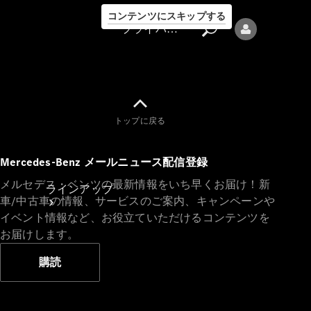
コンテンツにスキップする
プライバシーポリシー
トップに戻る
プライバシ
Mercedes-Benz メールニュース配信登録
ーポリシー
メルセデス・ベンツの最新情報をいち早くお届け！新
ラインアップ
車/中古車の情報、サービスのご案内、キャンペーンや
イベント情報など、お役立ていただけるコンテンツを
お届けします。
購読
Mercedes-Benz