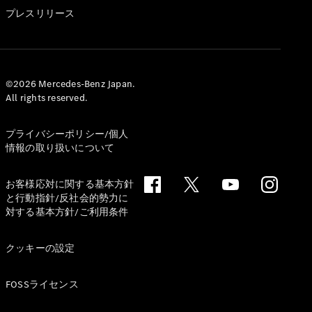
GLS
プレスリリース
G-
電気
Class
G-Class
試乗リクエ
©2026 Mercedes-Benz Japan.
All rights reserved.
スト
オンライン
ショールー
プライバシーポリシー/個人
ム
情報の取り扱いについて
Stationwagon
お客様応対に関する基本方針
と行動指針/反社会的勢力に
対する基本方針/ご利用条件
クッキーの設定
All
Stationwagon
FOSSライセンス
CLA
Shooting
New
電気