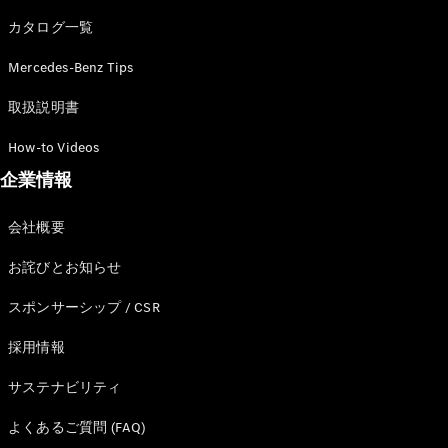
カタログ一覧
Mercedes-Benz Tips
All SUV
EQA
電気
取扱説明書
EQE
電気
SUV
How-to Videos
EQS
電気
企業情報
SUV
Mercedes-
Maybach
電気
会社概要
EQS SUV
GLA
お詫びとお知らせ
GLB
GLC
スポンサーシップ / CSR
GLC Coupé
GLE
採用情報
GLE Coupé
サステナビリティ
GLS
Mercedes-
よくあるご質問 (FAQ)
Maybach