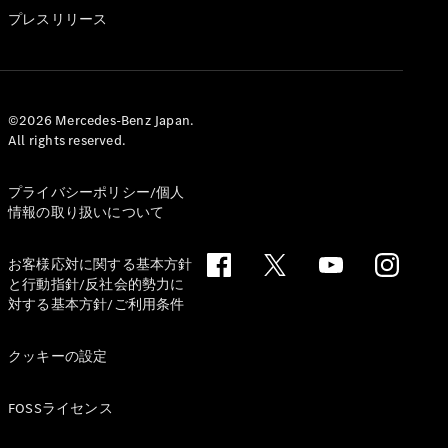
GLS
プレスリリース
G-
電気
Class
G-Class
試乗リクエ
©2026 Mercedes-Benz Japan.
All rights reserved.
スト
オンライン
ショールー
プライバシーポリシー/個人
ム
情報の取り扱いについて
Stationwagon
お客様応対に関する基本方針
と行動指針/反社会的勢力に
対する基本方針/ご利用条件
クッキーの設定
All
Stationwagon
FOSSライセンス
CLA
Shooting
New
電気