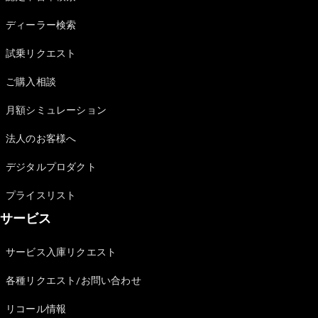
Sedan
E-Class
ディーラー検索
Sedan
S-Class
試乗リクエスト
New
Sedan
S-Class
ご購入相談
Sedan
New
Long
月額シミュレーション
Mercedes-
Maybach
New
法人のお客様へ
S-Class
デジタルプロダクト
試乗リクエ
プライスリスト
スト
サービス
オンライン
ショールー
ム
サービス入庫リクエスト
SUV
各種リクエスト/お問い合わせ
リコール情報