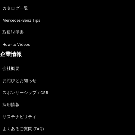
カタログ一覧
Mercedes-Benz Tips
All SUV
EQA
電気
取扱説明書
EQE
電気
SUV
How-to Videos
EQS
電気
企業情報
SUV
Mercedes-
Maybach
電気
会社概要
EQS SUV
GLA
お詫びとお知らせ
GLB
GLC
スポンサーシップ / CSR
GLC Coupé
GLE
採用情報
GLE Coupé
サステナビリティ
GLS
Mercedes-
よくあるご質問 (FAQ)
Maybach