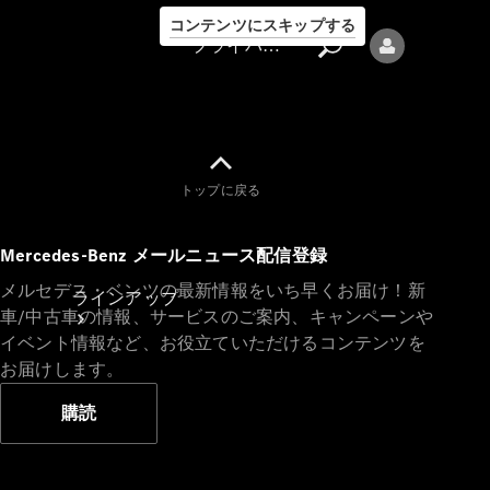
コンテンツにスキップする
プライバシーポリシー
トップに戻る
プライバシ
Mercedes-Benz メールニュース配信登録
ーポリシー
メルセデス・ベンツの最新情報をいち早くお届け！新
ラインアップ
車/中古車の情報、サービスのご案内、キャンペーンや
イベント情報など、お役立ていただけるコンテンツを
お届けします。
購読
Mercedes-Benz