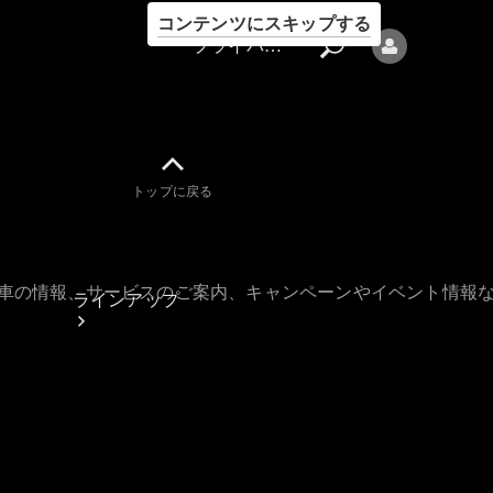
コンテンツにスキップする
プライバシーポリシー
トップに戻る
プライバシ
ーポリシー
古車の情報、サービスのご案内、キャンペーンやイベント情報
ラインアップ
Mercedes-Benz