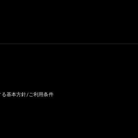
GLS
G-
電気
Class
G-Class
試乗リクエ
スト
オンライン
ショールー
ム
Stationwagon
する基本方針/ご利用条件
All
Stationwagon
CLA
Shooting
New
電気