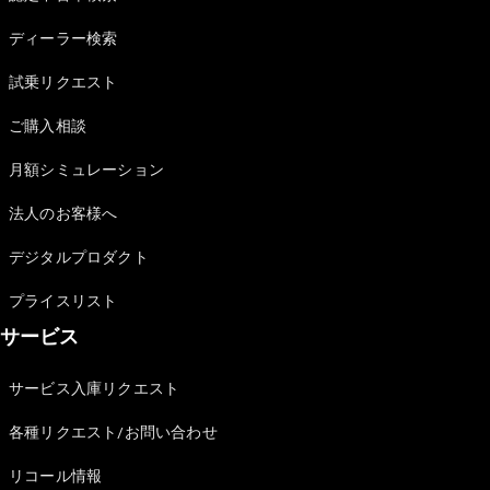
Sedan
E-Class
ディーラー検索
Sedan
S-Class
試乗リクエスト
New
Sedan
S-Class
ご購入相談
Sedan
New
Long
月額シミュレーション
Mercedes-
Maybach
New
法人のお客様へ
S-Class
デジタルプロダクト
試乗リクエ
プライスリスト
スト
サービス
オンライン
ショールー
ム
サービス入庫リクエスト
SUV
各種リクエスト/お問い合わせ
リコール情報