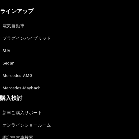
New models
ラインアップ
電気自動車モデル
プラグインハイブリッドモデル
電気自動車
プラグインハイブリッド
Sedan
SUV
Sedan
Mercedes-AMG
All Sedan
Mercedes-Maybach
CLA
購入検討
電気
Sedan
CLA
New
新車ご購入サポート
Sedan
C-Class
オンラインショールーム
Sedan
EQS
電気
認定中古車検索