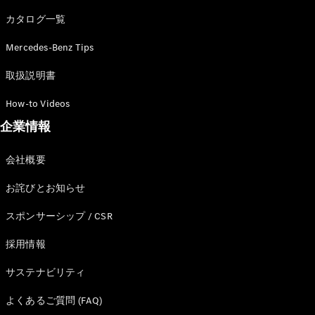
カタログ一覧
Mercedes-Benz Tips
All SUV
EQA
電気
取扱説明書
EQE
電気
SUV
How-to Videos
EQS
電気
企業情報
SUV
Mercedes-
Maybach
電気
会社概要
EQS SUV
GLA
お詫びとお知らせ
GLB
GLC
スポンサーシップ / CSR
GLC Coupé
GLE
採用情報
GLE Coupé
サステナビリティ
GLS
Mercedes-
よくあるご質問 (FAQ)
Maybach