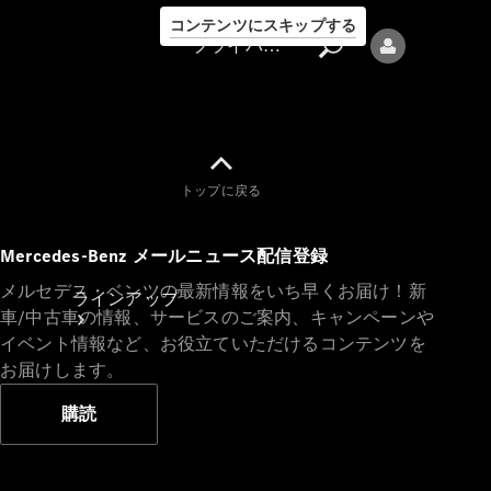
コンテンツにスキップする
プライバシーポリシー
トップに戻る
プライバシ
Mercedes-Benz メールニュース配信登録
ーポリシー
メルセデス・ベンツの最新情報をいち早くお届け！新
ラインアップ
車/中古車の情報、サービスのご案内、キャンペーンや
イベント情報など、お役立ていただけるコンテンツを
お届けします。
購読
Mercedes-Benz