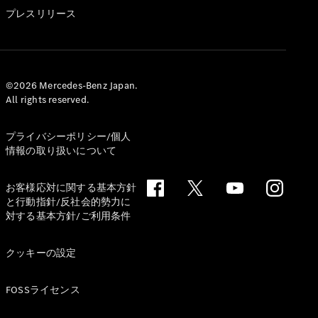
GLS
プレスリリース
G-
電気
Class
G-Class
試乗リクエ
©2026 Mercedes-Benz Japan.
All rights reserved.
スト
オンライン
ショールー
プライバシーポリシー/個人
ム
情報の取り扱いについて
Stationwagon
お客様応対に関する基本方針
と行動指針/反社会的勢力に
対する基本方針/ご利用条件
クッキーの設定
All
Stationwagon
FOSSライセンス
CLA
Shooting
New
電気