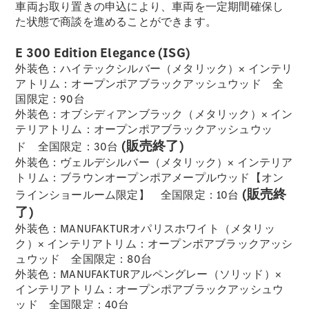
車両お取り置きの申込により、車両を一定期間確保し
た状態で商談を進めることができます。
フェア・イ
ベント キャ
E 300 Edition Elegance (ISG)
ンペーン
外装色：ハイテックシルバー（メタリック）× インテリ
Mercedes-
アトリム：オープンポアブラックアッシュウッド 全
Benz LIVE!
国限定：90台
Mercedes-
外装色：オブシディアンブラック（メタリック）× イン
Benz
テリアトリム：オープンポアブラックアッシュウッ
STUDIO
(販売終了)
ド 全国限定：30台
TOKYO
外装色：ヴェルデシルバー（メタリック）× インテリア
ディーラー
トリム：ブラウンオープンポアメープルウッド【オン
検索
(販売終
ラインショールーム限定】 全国限定：10台
ご購入相談
了)
電気自動車
外装色：MANUFAKTURオパリスホワイト（メタリッ
のご購入サ
ク）× インテリアトリム：オープンポアブラックアッシ
ポート
ュウッド 全国限定：80台
デジタルコ
外装色：MANUFAKTURアルペングレー（ソリッド）×
ンパニオン
インテリアトリム：オープンポアブラックアッシュウ
限定車ライ
ッド 全国限定：40台
ンアップ