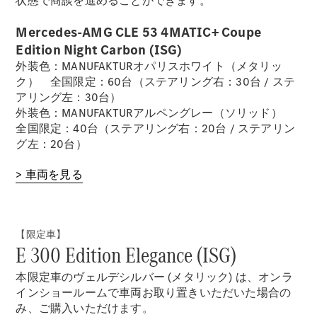
状態で商談を進めることができます。
デザイン＆
Mercedes-AMG CLE 53 4MATIC+ Coupe
コンセプト
Edition Night Carbon (ISG)
カー
外装色：MANUFAKTURオパリスホワイト（メタリッ
サステナビ
ク） 全国限定：60台（ステアリング右：30台 / ステ
リティ
アリング左：30台）
スポンサー
外装色：MANUFAKTURアルペングレー（ソリッド）
シップ /
全国限定：40台（ステアリング右：20台 / ステアリン
CSR
グ左：20台）
メルセデ
> 車両を見る
ス・ベン
ツ
【限定車】
E 300 Edition Elegance (ISG)
本限定車のヴェルデシルバー (メタリック) は、オンラ
インショールームで車両お取り置きいただいた場合の
み、ご購入いただけます。