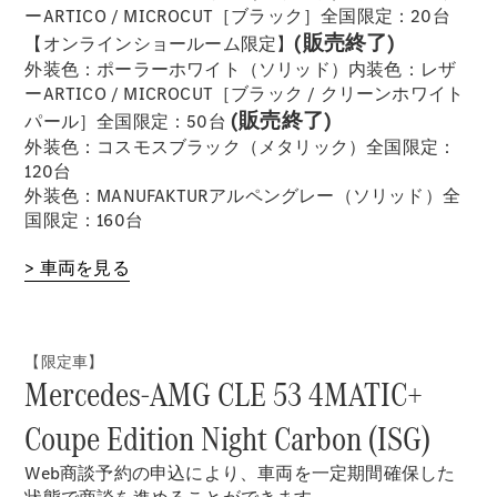
ーARTICO / MICROCUT［ブラック］全国限定：20台
(販売終了)
【オンラインショールーム限定】
外装色：ポーラーホワイト（ソリッド）内装色：レザ
歴史とブラ
ーARTICO / MICROCUT［ブラック / クリーンホワイト
ンド
(販売終了)
パール］全国限定：50台
Mercedes-
外装色：コスモスブラック（メタリック）全国限定：
AMG
120台
Mercedes-
外装色：MANUFAKTURアルペングレー（ソリッド）全
Maybach
国限定：160台
ALL TIME
STARS
> 車両を見る
Defining
Class
テクノロ
ジー
【限定車】
Mercedes-AMG CLE 53 4MATIC+
Coupe Edition Night Carbon (ISG)
Web商談予約の申込により、車両を一定期間確保した