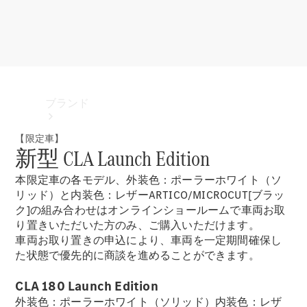
ブランド
【限定車】
新型 CLA Launch Edition
本限定車の各モデル、外装色：ポーラーホワイト（ソ
リッド）と内装色：レザーARTICO/MICROCUT[ブラッ
ク]の組み合わせはオンラインショールームで車両お取
り置きいただいた方のみ、ご購入いただけます。
ブランド
車両お取り置きの申込により、車両を一定期間確保し
た状態で優先的に商談を進めることができます。
CLA 180 Launch Edition
外装色：ポーラーホワイト（ソリッド）内装色：レザ