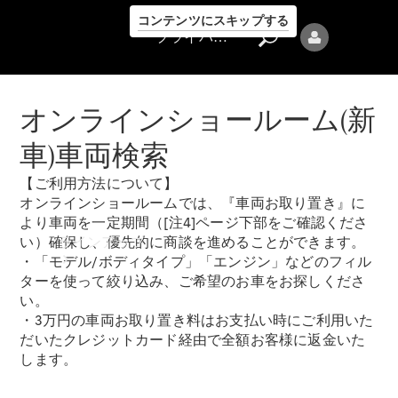
コンテンツにスキップする
プライバシーポリシー
オンラインショールーム(新
車)車両検索
【ご利用方法について】
プライバシ
オンラインショールームでは、『車両お取り置き』に
ーポリシー
より車両を一定期間（[注4]ページ下部をご確認くださ
ラインアップ
い）確保し、優先的に商談を進めることができます。
・「モデル/ボディタイプ」「エンジン」などのフィル
ターを使って絞り込み、ご希望のお車をお探しくださ
い。
・3万円の車両お取り置き料はお支払い時にご利用いた
だいたクレジットカード経由で全額お客様に返金いた
します。
Mercedes-Benz