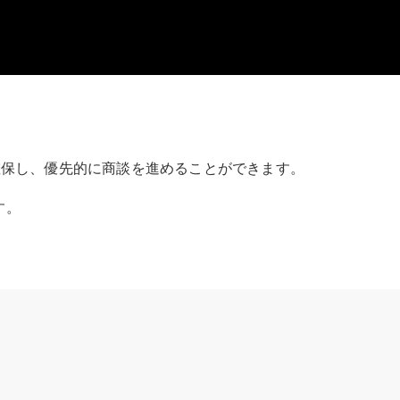
確保し、優先的に商談を進めることができます。
す。