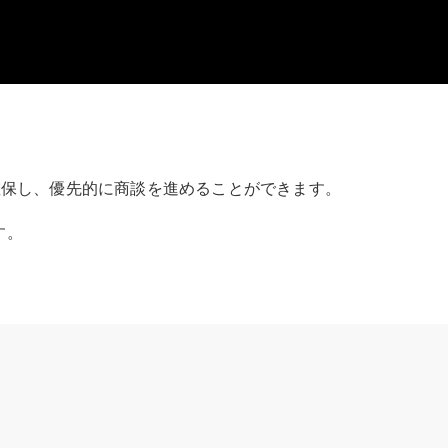
確保し、優先的に商談を進めることができます。
す。