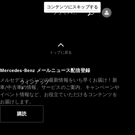
コンテンツにスキップする
プライバシーポリシー
トップに戻る
プライバシ
Mercedes-Benz メールニュース配信登録
ーポリシー
メルセデス・ベンツの最新情報をいち早くお届け！新
ラインアップ
車/中古車の情報、サービスのご案内、キャンペーンや
イベント情報など、お役立ていただけるコンテンツを
お届けします。
購読
Mercedes-Benz