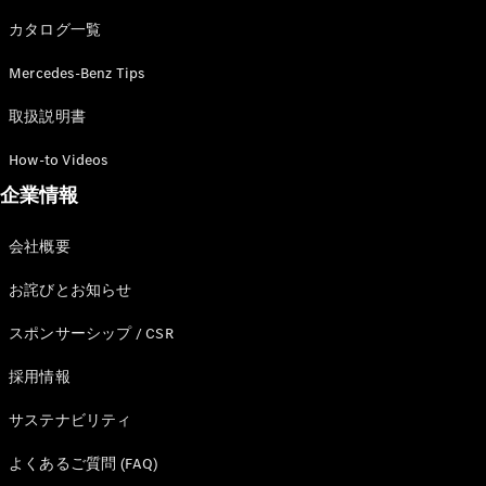
カタログ一覧
Mercedes-Benz Tips
All SUV
EQA
電気
取扱説明書
EQE
電気
SUV
How-to Videos
EQS
電気
企業情報
SUV
Mercedes-
Maybach
電気
会社概要
EQS SUV
GLA
お詫びとお知らせ
GLB
GLC
スポンサーシップ / CSR
GLC Coupé
GLE
採用情報
GLE Coupé
サステナビリティ
GLS
Mercedes-
よくあるご質問 (FAQ)
Maybach