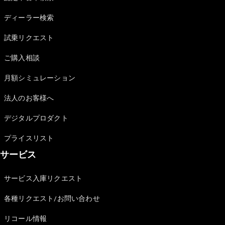
Sedan
E-Class
ディーラー検索
Sedan
S-Class
試乗リクエスト
New
Sedan
S-Class
ご購入相談
Sedan
New
Long
月額シミュレーション
Mercedes-
Maybach
New
法人のお客様へ
S-Class
デジタルプロダクト
試乗リクエ
プライスリスト
スト
サービス
オンライン
ショールー
ム
サービス入庫リクエスト
SUV
各種リクエスト/お問い合わせ
リコール情報