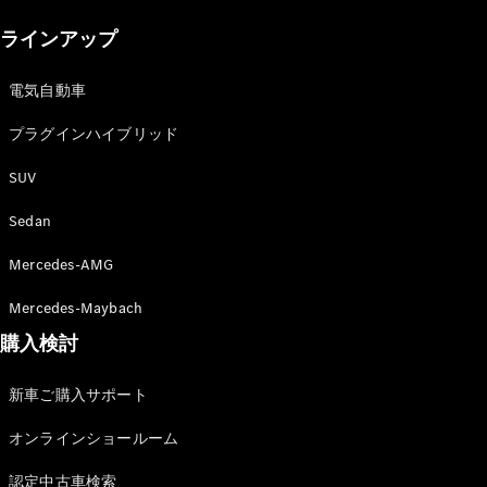
New models
ラインアップ
電気自動車モデル
プラグインハイブリッドモデル
電気自動車
プラグインハイブリッド
Sedan
SUV
Sedan
Mercedes-AMG
All Sedan
Mercedes-Maybach
CLA
購入検討
電気
Sedan
CLA
New
新車ご購入サポート
Sedan
C-Class
オンラインショールーム
Sedan
EQS
電気
認定中古車検索