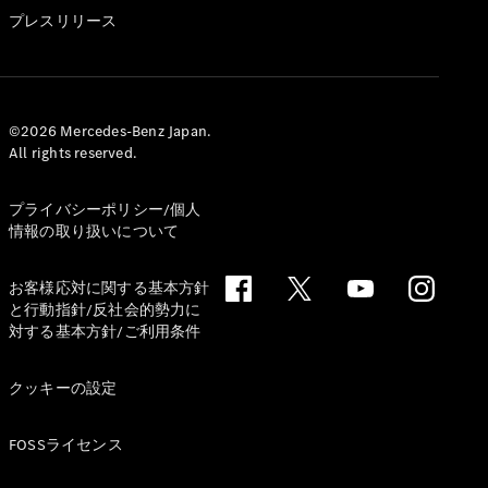
GLS
プレスリリース
G-
電気
Class
G-Class
試乗リクエ
©2026 Mercedes-Benz Japan.
All rights reserved.
スト
オンライン
ショールー
プライバシーポリシー/個人
ム
情報の取り扱いについて
Stationwagon
お客様応対に関する基本方針
と行動指針/反社会的勢力に
対する基本方針/ご利用条件
クッキーの設定
All
Stationwagon
FOSSライセンス
CLA
Shooting
New
電気