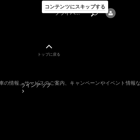
コンテンツにスキップする
プライバシーポリシー
トップに戻る
プライバシ
ーポリシー
古車の情報、サービスのご案内、キャンペーンやイベント情報
ラインアップ
Mercedes-Benz