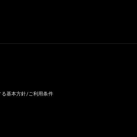
GLS
G-
電気
Class
G-Class
試乗リクエ
スト
オンライン
ショールー
ム
Stationwagon
する基本方針/ご利用条件
All
Stationwagon
CLA
Shooting
New
電気