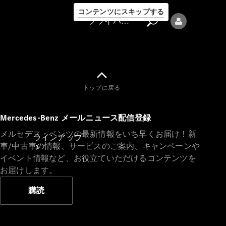
コンテンツにスキップする
プライバシーポリシー
トップに戻る
プライバシ
Mercedes-Benz メールニュース配信登録
ーポリシー
メルセデス・ベンツの最新情報をいち早くお届け！新
ラインアップ
車/中古車の情報、サービスのご案内、キャンペーンや
イベント情報など、お役立ていただけるコンテンツを
お届けします。
購読
Mercedes-Benz