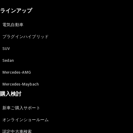
New models
ラインアップ
電気自動車モデル
プラグインハイブリッドモデル
電気自動車
プラグインハイブリッド
Sedan
SUV
Sedan
Mercedes-AMG
All Sedan
Mercedes-Maybach
CLA
購入検討
電気
Sedan
CLA
New
新車ご購入サポート
Sedan
C-Class
オンラインショールーム
Sedan
EQS
電気
認定中古車検索