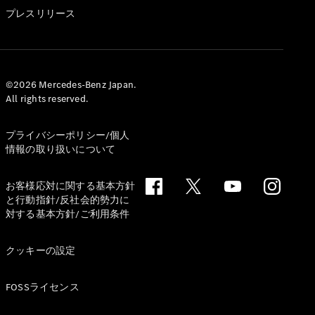
GLS
プレスリリース
G-
電気
Class
G-Class
試乗リクエ
©2026 Mercedes-Benz Japan.
All rights reserved.
スト
オンライン
ショールー
プライバシーポリシー/個人
ム
情報の取り扱いについて
Stationwagon
お客様応対に関する基本方針
と行動指針/反社会的勢力に
対する基本方針/ご利用条件
クッキーの設定
All
Stationwagon
FOSSライセンス
CLA
Shooting
New
電気