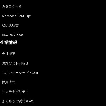
カタログ一覧
Mercedes-Benz Tips
All SUV
EQA
電気
取扱説明書
EQE
電気
SUV
How-to Videos
EQS
電気
企業情報
SUV
Mercedes-
Maybach
電気
会社概要
EQS SUV
GLA
お詫びとお知らせ
GLB
GLC
スポンサーシップ / CSR
GLC Coupé
GLE
採用情報
GLE Coupé
サステナビリティ
GLS
Mercedes-
よくあるご質問 (FAQ)
Maybach