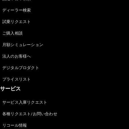
Sedan
E-Class
ディーラー検索
Sedan
S-Class
試乗リクエスト
New
Sedan
S-Class
ご購入相談
Sedan
New
Long
月額シミュレーション
Mercedes-
Maybach
New
法人のお客様へ
S-Class
デジタルプロダクト
試乗リクエ
プライスリスト
スト
サービス
オンライン
ショールー
ム
サービス入庫リクエスト
SUV
各種リクエスト/お問い合わせ
リコール情報