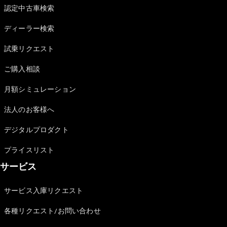
Brake
認定中古車検索
CLA
Shooting
New
ディーラー検索
Brake
C-Class
試乗リクエスト
Stationwagon
ご購入相談
C-Class All-
Terrain
月額シミュレーション
E-Class
Stationwagon
法人のお客様へ
E-Class All-
Terrain
デジタルプロダクト
試乗リクエ
プライスリスト
スト
サービス
オンライン
ショールー
サービス入庫リクエスト
ム
Compact
各種リクエスト/お問い合わせ