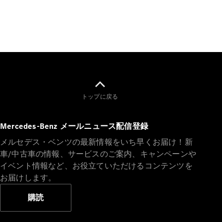
All SUV
EQA
電気
EQE
電気
SUV
EQS
電気
SUV
トップに戻る
Mercedes-
Maybach
電気
EQS SUV
Mercedes-Benz メールニュース配信登録
GLA
GLB
メルセデス・ベンツの最新情報をいち早くお届け！新
GLC
車/中古車の情報、サービスのご案内、キャンペーンや
GLC Coupé
イベント情報など、お役立ていただけるコンテンツを
GLE
お届けします。
GLE Coupé
GLS
購読
Mercedes-
Maybach