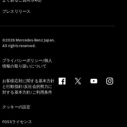
よくあるご質問 (FAQ)
All Coupé
CLE Coupé
プレスリリース
Mercedes-
AMG GT
Coupé
Mercedes-
AMG GT 4-
©2026 Mercedes-Benz Japan.
Door-Coupé
All rights reserved.
Mercedes-
AMG GT
New
電気
プライバシーポリシー/個人
4-Door-
情報の取り扱いについて
Coupé
お客様応対に関する基本方針
試乗リクエ
と行動指針/反社会的勢力に
スト
対する基本方針/ご利用条件
オンライン
ショールー
クッキーの設定
ム
Cabriolet/Roadster
FOSSライセンス