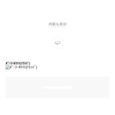
Sedan
E-Class
Sedan
S-Class
New
Sedan
内装を表示
S-Class
Sedan
New
Long
Mercedes-
Maybach
New
S-Class
ﾎﾟｰﾗｰﾎﾜｲﾄ(ｿﾘｯﾄﾞ)
試乗リクエ
スト
オンライン
ショールー
ム
SUV