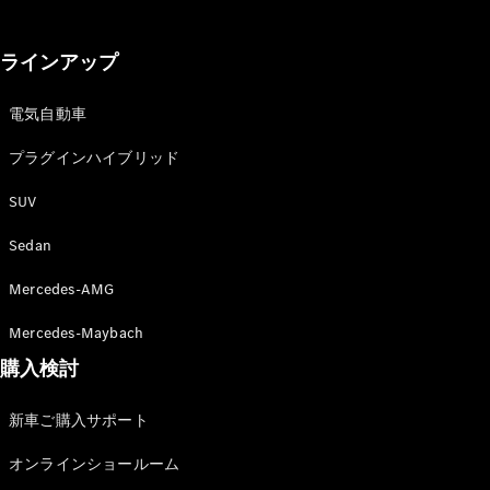
GLS
G-
電気
Class
ラインアップ
G-Class
電気自動車
試乗リクエ
スト
プラグインハイブリッド
オンライン
SUV
ショールー
ム
Sedan
Stationwagon
Mercedes-AMG
Mercedes-Maybach
購入検討
All
新車ご購入サポート
Stationwagon
CLA
オンラインショールーム
Shooting
New
電気