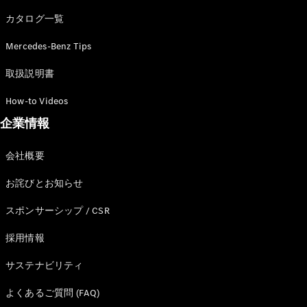
カタログ一覧
Mercedes-Benz Tips
All SUV
EQA
電気
取扱説明書
EQE
電気
SUV
How-to Videos
EQS
電気
企業情報
SUV
Mercedes-
Maybach
電気
会社概要
EQS SUV
GLA
お詫びとお知らせ
GLB
GLC
スポンサーシップ / CSR
GLC Coupé
GLE
採用情報
GLE Coupé
サステナビリティ
GLS
Mercedes-
よくあるご質問 (FAQ)
Maybach