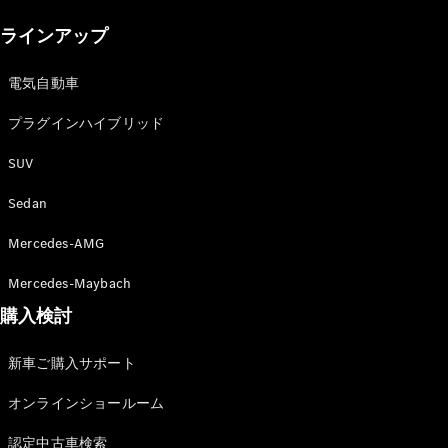
New models
ラインアップ
電気自動車モデル
プラグインハイブリッドモデル
電気自動車
プラグインハイブリッド
Sedan
SUV
Sedan
Mercedes-AMG
All Sedan
Mercedes-Maybach
CLA
購入検討
電気
Sedan
CLA
New
新車ご購入サポート
Sedan
C-Class
オンラインショールーム
Sedan
EQS
電気
認定中古車検索