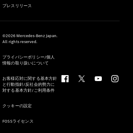
GLS
プレスリリース
G-
電気
Class
G-Class
試乗リクエ
©2026 Mercedes-Benz Japan.
All rights reserved.
スト
オンライン
ショールー
プライバシーポリシー/個人
ム
情報の取り扱いについて
Stationwagon
お客様応対に関する基本方針
と行動指針/反社会的勢力に
対する基本方針/ご利用条件
クッキーの設定
All
Stationwagon
FOSSライセンス
CLA
Shooting
New
電気