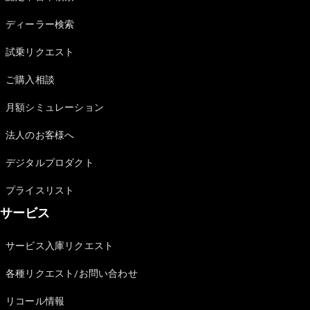
Sedan
E-Class
ディーラー検索
Sedan
S-Class
試乗リクエスト
New
Sedan
S-Class
ご購入相談
Sedan
New
Long
月額シミュレーション
Mercedes-
Maybach
New
法人のお客様へ
S-Class
デジタルプロダクト
試乗リクエ
プライスリスト
スト
サービス
オンライン
ショールー
ム
サービス入庫リクエスト
SUV
各種リクエスト/お問い合わせ
リコール情報