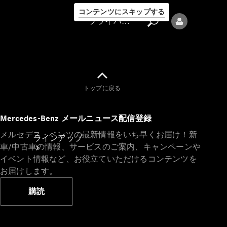
コンテンツにスキップする
プライバシーポリシー
トップに戻る
プライバシ
Mercedes-Benz メールニュース配信登録
ーポリシー
メルセデス・ベンツの最新情報をいち早くお届け！新
ラインアップ
車/中古車の情報、サービスのご案内、キャンペーンや
イベント情報など、お役立ていただけるコンテンツを
お届けします。
購読
Mercedes-Benz