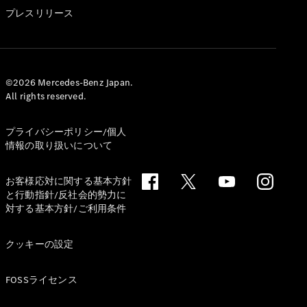
GLS
プレスリリース
G-
電気
Class
G-Class
試乗リクエ
©2026 Mercedes-Benz Japan.
All rights reserved.
スト
オンライン
ショールー
プライバシーポリシー/個人
ム
情報の取り扱いについて
Stationwagon
お客様応対に関する基本方針
と行動指針/反社会的勢力に
対する基本方針/ご利用条件
クッキーの設定
All
Stationwagon
FOSSライセンス
CLA
Shooting
New
電気