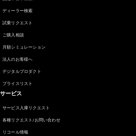
Sedan
E-Class
ディーラー検索
Sedan
S-Class
試乗リクエスト
New
Sedan
S-Class
ご購入相談
Sedan
New
Long
月額シミュレーション
Mercedes-
Maybach
New
法人のお客様へ
S-Class
デジタルプロダクト
試乗リクエ
プライスリスト
スト
サービス
オンライン
ショールー
ム
サービス入庫リクエスト
SUV
各種リクエスト/お問い合わせ
リコール情報