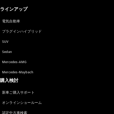
New models
ラインアップ
電気自動車モデル
プラグインハイブリッドモデル
電気自動車
プラグインハイブリッド
Sedan
SUV
Sedan
Mercedes-AMG
All Sedan
Mercedes-Maybach
CLA
購入検討
電気
Sedan
CLA
New
新車ご購入サポート
Sedan
C-Class
オンラインショールーム
Sedan
EQS
電気
認定中古車検索