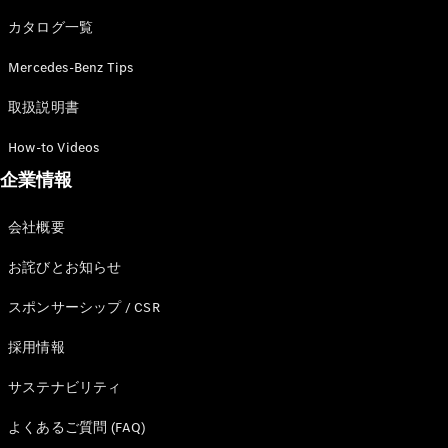
カタログ一覧
Mercedes-Benz Tips
All SUV
EQA
電気
取扱説明書
EQE
電気
SUV
How-to Videos
EQS
電気
企業情報
SUV
Mercedes-
Maybach
電気
会社概要
EQS SUV
GLA
お詫びとお知らせ
GLB
GLC
スポンサーシップ / CSR
GLC Coupé
GLE
採用情報
GLE Coupé
サステナビリティ
GLS
Mercedes-
よくあるご質問 (FAQ)
Maybach