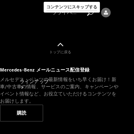
コンテンツにスキップする
プライバシーポリシー
トップに戻る
プライバシ
Mercedes-Benz メールニュース配信登録
ーポリシー
メルセデス・ベンツの最新情報をいち早くお届け！新
ラインアップ
車/中古車の情報、サービスのご案内、キャンペーンや
イベント情報など、お役立ていただけるコンテンツを
お届けします。
購読
Mercedes-Benz