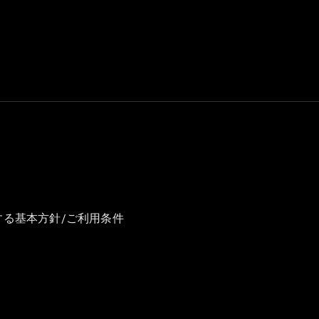
GLS
G-
電気
Class
G-Class
試乗リクエ
スト
オンライン
ショールー
ム
Stationwagon
する基本方針/ご利用条件
All
Stationwagon
CLA
Shooting
New
電気