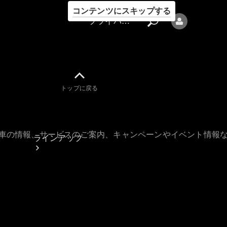
コンテンツにスキップする
プライバシーポリシー
トップに戻る
プライバシ
ーポリシー
古車の情報、サービスのご案内、キャンペーンやイベント情報
ラインアップ
Mercedes-Benz