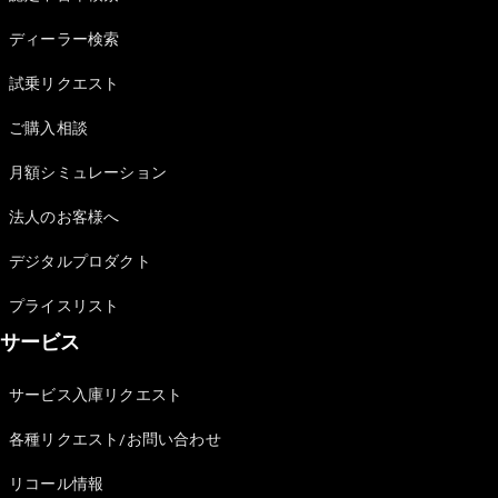
Sedan
E-Class
ディーラー検索
Sedan
S-Class
試乗リクエスト
New
Sedan
S-Class
ご購入相談
Sedan
New
Long
月額シミュレーション
Mercedes-
Maybach
New
法人のお客様へ
S-Class
デジタルプロダクト
試乗リクエ
プライスリスト
スト
サービス
オンライン
ショールー
ム
サービス入庫リクエスト
SUV
各種リクエスト/お問い合わせ
リコール情報