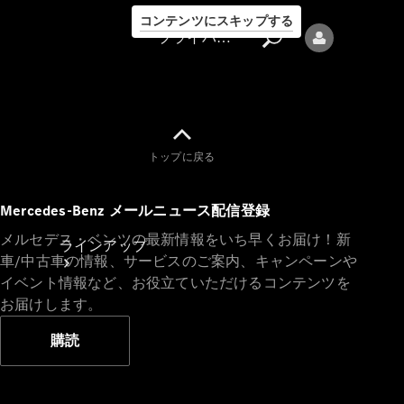
コンテンツにスキップする
プライバシーポリシー
トップに戻る
プライバシ
Mercedes-Benz メールニュース配信登録
ーポリシー
メルセデス・ベンツの最新情報をいち早くお届け！新
ラインアップ
車/中古車の情報、サービスのご案内、キャンペーンや
イベント情報など、お役立ていただけるコンテンツを
お届けします。
購読
Mercedes-Benz