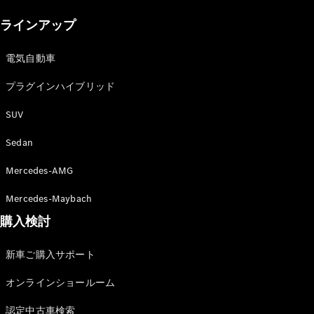
New models
ラインアップ
電気自動車モデル
プラグインハイブリッドモデル
電気自動車
プラグインハイブリッド
Sedan
SUV
Sedan
Mercedes-AMG
All Sedan
Mercedes-Maybach
CLA
購入検討
電気
Sedan
CLA
New
新車ご購入サポート
Sedan
C-Class
オンラインショールーム
Sedan
EQS
電気
認定中古車検索