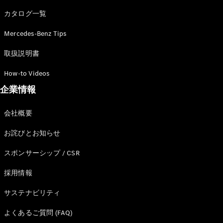
カタログ一覧
Mercedes-Benz Tips
All SUV
EQA
電気
取扱説明書
EQE
電気
SUV
How-to Videos
EQS
電気
企業情報
SUV
Mercedes-
Maybach
電気
会社概要
EQS SUV
GLA
お詫びとお知らせ
GLB
GLC
スポンサーシップ / CSR
GLC Coupé
GLE
採用情報
GLE Coupé
サステナビリティ
GLS
Mercedes-
よくあるご質問 (FAQ)
Maybach