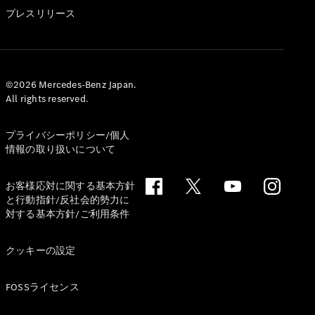
GLS
プレスリリース
G-
電気
Class
G-Class
試乗リクエ
©2026 Mercedes-Benz Japan.
All rights reserved.
スト
オンライン
ショールー
プライバシーポリシー/個人
ム
情報の取り扱いについて
Stationwagon
お客様応対に関する基本方針
と行動指針/反社会的勢力に
対する基本方針/ご利用条件
クッキーの設定
All
Stationwagon
FOSSライセンス
CLA
Shooting
New
電気